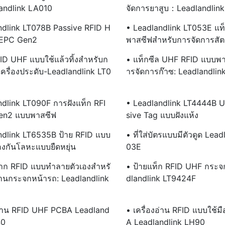
andlink LA010
จัดการยาสูบ：Leadlandlin
ndlink LT078B Passive RFID H
• Leadlandlink LT053E แท็
 EPC Gen2
พาสซีฟสำหรับการจัดการสัตว
ID UHF แบบใช้แล้วทิ้งสำหรับก
• แท็กซีล UHF RFID แบบพ
ครื่องประดับ-Leadlandlink LT0
ารจัดการก๊าซ: Leadlandlin
ndlink LT090F การฝังแท็ก RFI
• Leadlandlink LT4444B 
en2 แบบพาสซีฟ
Sive Tag แบบฝังแห้ง
ndlink LT6535B ป้าย RFID แบบ
• ที่ใส่บัตรแบบมีตัวดูด Lea
องกันโลหะแบบยืดหยุ่น
03E
าก RFID แบบทำลายตัวเองสำหรั
• ป้ายแท็ก RFID UHF กระจ
านกระจกหน้ารถ: Leadlandlink
Dlandlink LT9424F
งอ่าน RFID UHF PCBA Leadland
• เครื่องอ่าน RFID แบบใช้ม
40
A Leadlandlink LH90