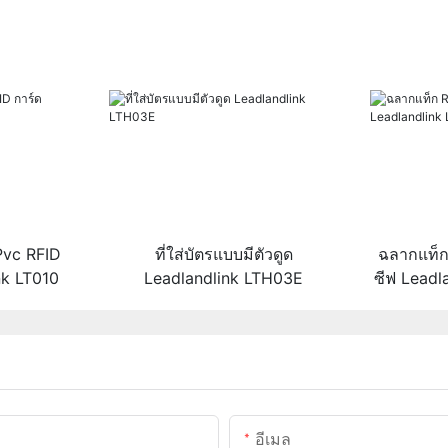
Pvc RFID
ที่ใส่บัตรแบบมีตัวดูด
ฉลากแท็
nk LT010
Leadlandlink LTH03E
ซีฟ Leadl
อีเมล