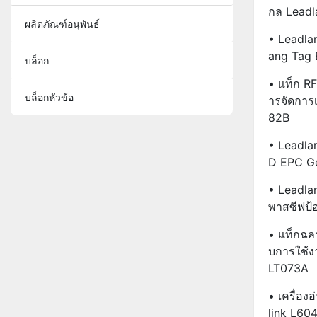
กล Leadl
ผลิตภัณฑ์อนุพันธ์
• Leadla
Ang Tag
บล็อก
• แท็ก RF
บล็อกหัวข้อ
ารจัดการเ
82B
• Leadla
D EPC G
• Leadla
พาสซีฟป้
• แท็กฉล
บการใช้ง
LT073A
• เครื่อ
Link L60