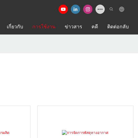
เกี่ยวกับ
การใช้งาน
ข่าวสาร
คดี
ติดต่อกลับ