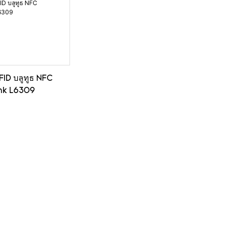
RFID บลูทูธ NFC
nk L6309