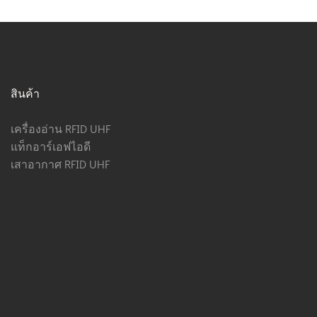
สินค้า
เครื่องอ่าน RFID UHF
แท็กอาร์เอฟไอดี
เสาอากาศ RFID UHF