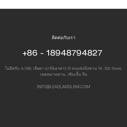
ติดต่อกับเรา
+86 - 18948794827
ไม่มีครับ A-508, เจียดา อาร์&อาคาร D ถนนซ่งปิงซาน 5#, Xili Street,
เขตหนานซาน, เซินเจิ้น จีน
INFO@LEADLANDLINK.COM