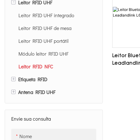
-
Leitor RFID UHF
Leitor RFID UHF integrado
Leitor RFID UHF de mesa
Leitor RFID UHF portátil
Módulo leitor RFID UHF
Leitor Blu
Leadlandli
Leitor RFID NFC
+
Etiqueta RFID
+
Antena RFID UHF
Etiqueta de etiqueta RFID UHF
Cartão RFID UHF
Antena RFID UHF 12dBi
Etiqueta RFID anti-metal
Antena RFID UHF 8dBi
Envie sua consulta
Embutimento RFID UHF
Nome