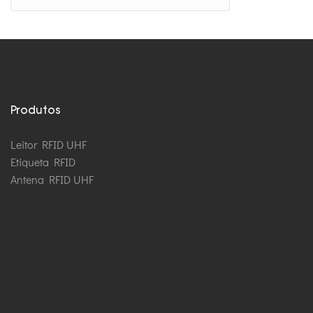
Produtos
Leitor RFID UHF
Etiqueta RFID
Antena RFID UHF