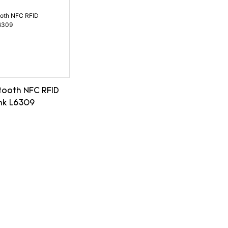
etooth NFC RFID
nk L6309