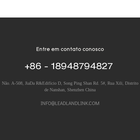
Entre em contato conosco
+86 - 18948794827
Não. A-508, JiaDa R&Edifício D, Song Ping Shan Rd. 5#, Rua Xili, Distrito
de Nanshan, Shenzhen China
INFO@LEADLANDLINK.COM