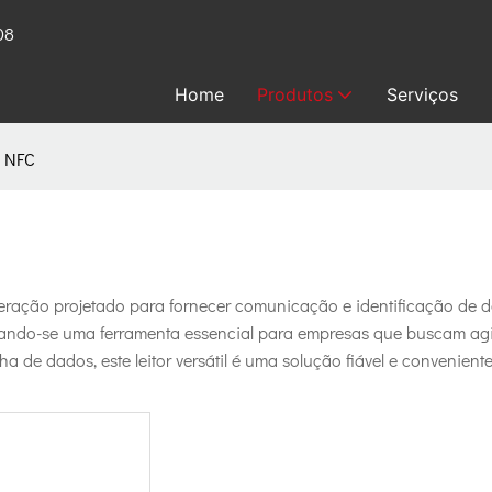
08
Home
Produtos
Serviços
D NFC
ação projetado para fornecer comunicação e identificação de da
tornando-se uma ferramenta essencial para empresas que buscam agi
lha de dados, este leitor versátil é uma solução fiável e conveni