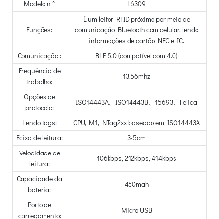
Modelo n °
L6309
É um leitor RFID próximo por meio de
Funções:
comunicação Bluetooth com celular, lendo
informações de cartão NFC e IC.
Comunicação :
BLE 5.0 (compatível com 4.0)
Frequência de
13.56mhz
trabalho:
Opções de
ISO14443A、ISO14443B、15693、Felica
protocolo:
Lendo tags:
CPU, M1, NTag2xx baseado em ISO14443A
Faixa de leitura:
3-5cm
Velocidade de
106kbps, 212kbps, 414kbps
leitura:
Capacidade da
450mah
bateria:
Porto de
Micro USB
carregamento: