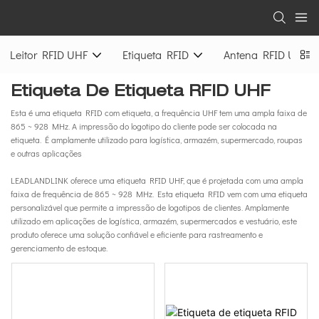
Leitor RFID UHF
Etiqueta RFID
Antena RFID UHF
Etiqueta De Etiqueta RFID UHF
Esta é uma etiqueta RFID com etiqueta, a frequência UHF tem uma ampla faixa de
865 ~ 928 MHz. A impressão do logotipo do cliente pode ser colocada na
etiqueta. É amplamente utilizado para logística, armazém, supermercado, roupas
e outras aplicações
LEADLANDLINK oferece uma etiqueta RFID UHF, que é projetada com uma ampla
faixa de frequência de 865 ~ 928 MHz. Esta etiqueta RFID vem com uma etiqueta
personalizável que permite a impressão de logotipos de clientes. Amplamente
utilizado em aplicações de logística, armazém, supermercados e vestuário, este
produto oferece uma solução confiável e eficiente para rastreamento e
gerenciamento de estoque.