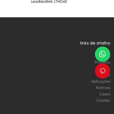
Leadlandlink LTH04E
links de atalho
Home
Produtos
Serviços
Sobre
Aplicações
Notícias
Casos
Contato