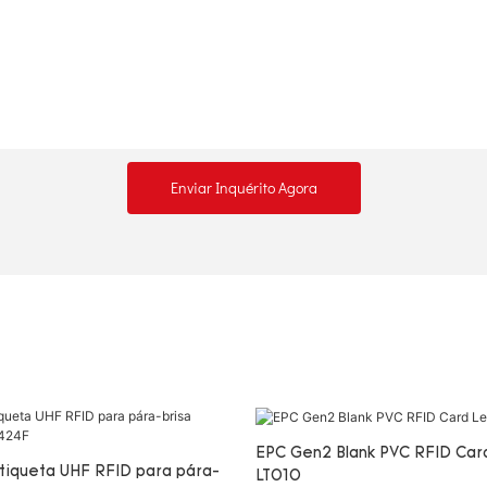
Enviar Inquérito Agora
EPC Gen2 Blank PVC RFID Card
tiqueta UHF RFID para pára-
LT010