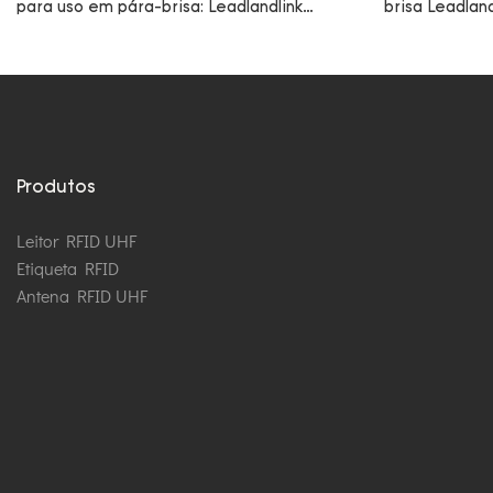
para uso em pára-brisa: Leadlandlink
brisa Leadlan
LT073A
Produtos
Leitor RFID UHF
Etiqueta RFID
Antena RFID UHF