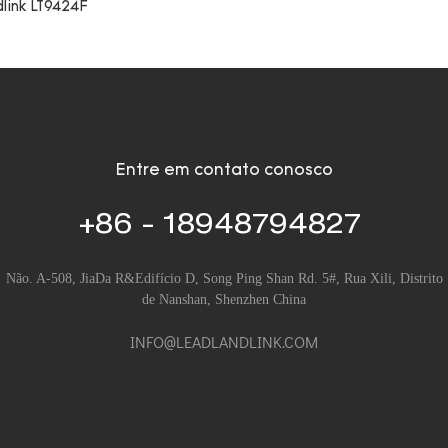
dlink LT9424F
Entre em contato conosco
+86 - 18948794827
Não. A-508, JiaDa R&Edifício D, Song Ping Shan Rd. 5#, Rua Xili, Distrito
de Nanshan, Shenzhen China
INFO@LEADLANDLINK.COM