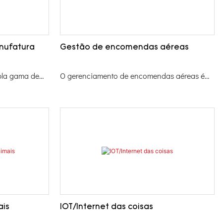
nufatura
Gestão de encomendas aéreas
pla gama de
O gerenciamento de encomendas aéreas é
o e
um importante campo de aplicação da
 pode
tecnologia RFID. A indústria global da
tempo real dos
aviação paga até 2,5 mil milhões de dólares
o a
anualmente por bagagens perdidas e
de do processo
atrasadas. Para resolver este problema,
, a tecnologia
muitas companhias aéreas adotaram
reamento de
sistemas de identificação por radiofrequência
rolabilidade de
(RFID) sem fio para melhorar o rastreamento,
rias-primas
alocação e transmissão de bagagem,
 através da
melhorando assim a gestão da segurança e
ais
IOT/Internet das coisas
cançados
evitando a ocorrência de entregas incorretas.