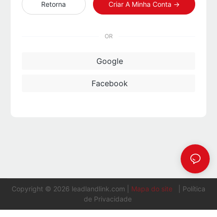
Retorna
Criar A Minha Conta →
OR
Google
Facebook
Copyright © 2026
leadlandlink.com
|
Mapa do site
|
Política
de Privacidade