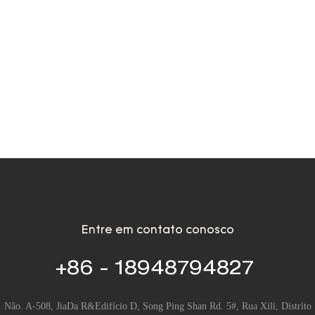
Entre em contato conosco
+86 - 18948794827
Não. A-508, JiaDa R&Edifício D, Song Ping Shan Rd. 5#, Rua Xili, Distrito