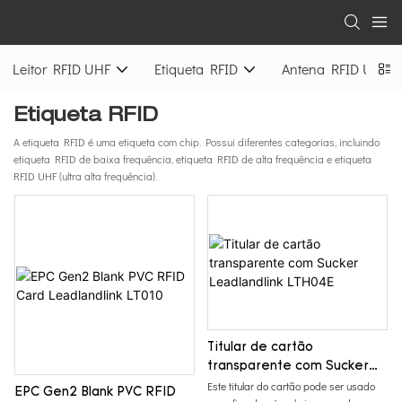
Leitor RFID UHF
Etiqueta RFID
Antena RFID UHF
Etiqueta RFID
A etiqueta RFID é uma etiqueta com chip. Possui diferentes categorias, incluindo
etiqueta RFID de baixa frequência, etiqueta RFID de alta frequência e etiqueta
RFID UHF (ultra alta frequência).
Titular de cartão
transparente com Sucker
Leadlandlink LTH04E
Este titular do cartão pode ser usado
EPC Gen2 Blank PVC RFID