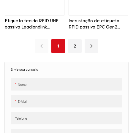
Etiqueta tecida RFID UHF
Incrustação de etiqueta
passiva Leadlandlink
RFID passiva EPC Gen2
LT5512B
Leadlandlink LT090F
1
2
Envie sua consulta
Nome
E-Mail
Telefone