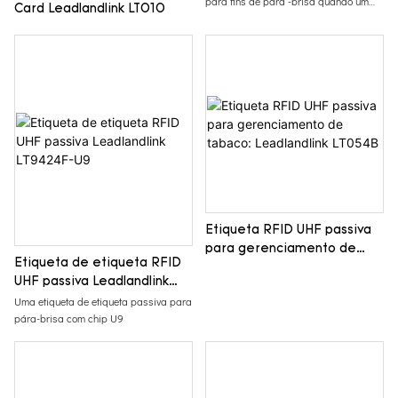
para fins de pára -brisa quando um
Card Leadlandlink LT010
cartão é inserido no titular do cartão
Etiqueta RFID UHF passiva
para gerenciamento de
Etiqueta de etiqueta RFID
tabaco: Leadlandlink LT054B
UHF passiva Leadlandlink
LT9424F-U9
Uma etiqueta de etiqueta passiva para
pára-brisa com chip U9