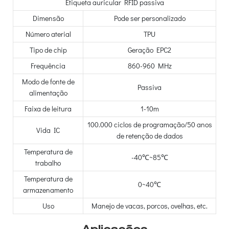
Etiqueta auricular RFID passiva
Dimensão
Pode ser personalizado
Número aterial
TPU
Tipo de chip
Geração EPC2
Frequência
860-960 MHz
Modo de fonte de
Passiva
alimentação
Faixa de leitura
1-10m
100.000 ciclos de programação/50 anos
Vida IC
de retenção de dados
Temperatura de
-40℃~85℃
trabalho
Temperatura de
0~40℃
armazenamento
Uso
Manejo de vacas, porcos, ovelhas, etc.