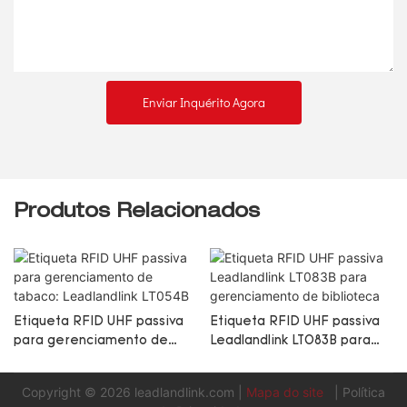
Enviar Inquérito Agora
Produtos Relacionados
Etiqueta RFID UHF passiva
Etiqueta RFID UHF passiva
para gerenciamento de
Leadlandlink LT083B para
tabaco: Leadlandlink LT054B
gerenciamento de
biblioteca
Copyright © 2026
leadlandlink.com
|
Mapa do site
|
Política