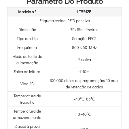
Parâmetro Do Produto
Modelo n °
LT5512B
Etiqueta tecida RFID passiva
Dimensão
75x15milímetros
Tipo de chip
Geração EPC2
Frequência
860-960 MHz
Modo de fonte de
Passiva
alimentação
Faixa de leitura
1-10m
100.000 ciclos de programação/50 anos
Vida IC
de retenção de dados
Temperatura de
-40℃~85℃
trabalho
Temperatura de
0~40℃
armazenamento
Classe à prova