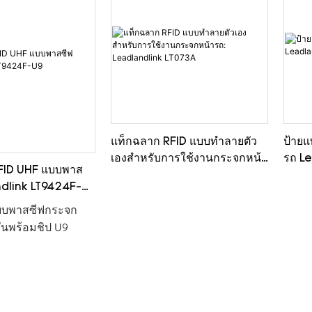
แท็กฉลาก RFID แบบทำลายตัว
ป้ายแ
เองสำหรับการใช้งานกระจกหน้า
รถ L
FID UHF แบบพาส
รถ: Leadlandlink LT073A
ndlink LT9424F-
บบพาสซีฟกระจก
อันพร้อมชิป U9