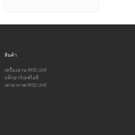
สินค้า
เครื่องอ่าน RFID UHF
แท็กอาร์เอฟไอดี
เสาอากาศ RFID UHF