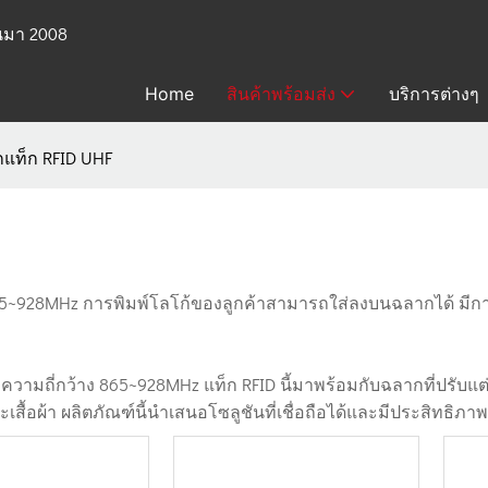
้นมา 2008
Home
สินค้าพร้อมส่ง
บริการต่างๆ
แท็ก RFID UHF
ว้าง 865~928MHz การพิมพ์โลโก้ของลูกค้าสามารถใส่ลงบนฉลากได้ มีกา
ามถี่กว้าง 865~928MHz แท็ก RFID นี้มาพร้อมกับฉลากที่ปรับแต่งไ
ะเสื้อผ้า ผลิตภัณฑ์นี้นำเสนอโซลูชันที่เชื่อถือได้และมีประสิทธ