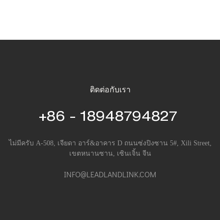
ติดต่อกับเรา
+86 - 18948794827
ไม่มีครับ A-508, เจียดา อาร์&อาคาร D ถนนซ่งปิงซาน 5#, Xili Street,
เขตหนานซาน, เซินเจิ้น จีน
INFO@LEADLANDLINK.COM