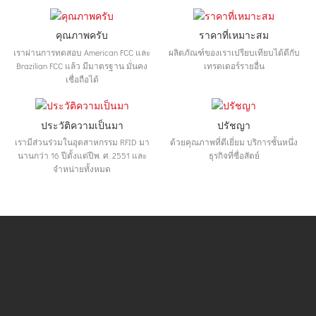
คุณภาพครับ
ราคาที่เหมาะสม
เราผ่านการทดสอบ American FCC และ
ผลิตภัณฑ์ของเราเปรียบเทียบได้ดีกับ
Brazilian FCC แล้ว มีมาตรฐาน มั่นคง
เทรดเดอร์รายอื่น
เชื่อถือได้
ประวัติความเป็นมา
ปรัชญา
เรามีส่วนร่วมในอุตสาหกรรม RFID มา
ด้วยคุณภาพที่ดีเยี่ยม บริการชั้นหนึ่ง
นานกว่า 16 ปีตั้งแต่ปีพ. ศ. 2551 และ
ธุรกิจที่ซื่อสัตย์
จำหน่ายทั้งหมด