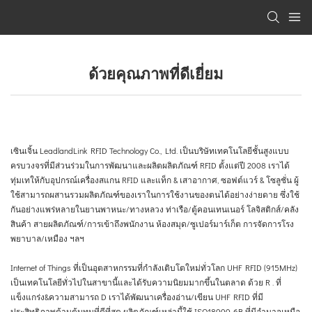
ด้วยคุณภาพที่ดีเยี่ยม
เซินเจิ้น LeadlandLink RFID Technology Co., Ltd. เป็นบริษัทเทคโนโลยีชั้นสูงแบบ
ครบวงจรที่มีส่วนร่วมในการพัฒนาและผลิตผลิตภัณฑ์ RFID ตั้งแต่ปี 2008 เราได้
ทุ่มเทให้กับอุปกรณ์เครื่องสแกน RFID และแท็ก & เสาอากาศ, ซอฟต์แวร์ & โซลูชั่น ผู้
ใช้สามารถผสานรวมผลิตภัณฑ์ของเราในการใช้งานของตนได้อย่างง่ายดาย ซึ่งใช้
กันอย่างแพร่หลายในยานพาหนะ/ทางหลวง ท่าเรือ/ตู้คอนเทนเนอร์ โลจิสติกส์/คลัง
สินค้า สายผลิตภัณฑ์/การเข้าถึงพนักงาน ห้องสมุด/ซูเปอร์มาร์เก็ต การจัดการโรง
พยาบาล/เหมือง ฯลฯ
Internet of Things ที่เป็นอุตสาหกรรมที่กำลังเติบโตใหม่ทั่วโลก UHF RFID (915MHz)
เป็นเทคโนโลยีทั่วไปในสาขานี้และได้รับความนิยมมากขึ้นในตลาด ด้วย R . ที่
แข็งแกร่ง&ความสามารถ D เราได้พัฒนาเครื่องอ่าน/เขียน UHF RFID ที่มี
ประสิทธิภาพด้านต้นทุนที่ดีที่สุด ผลิตภัณฑ์เหล่านี้ใช้ ISO18000-6B ที่มีอำนาจเหนือ