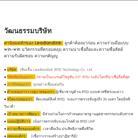
วัฒนธรรมบริษัท
ค่านิยมหลักของ Leadlandlink:
ลูกค้าต้องมาก่อน ความร่วมมือแบบ
win-win นวัตกรรมที่ครอบคลุม ความน่าเชื่อถือและความซื่อสัตย์
ความรับผิดชอบ ความกตัญญู
●
บริษัท
:
เซินเจิ้น Leadlandlink RFID Technology Co., Ltd.
●
วิสัยทัศน์ของเรา
:
กลายเป็นแบรนด์โซลูชัน IOT RFID ระดับโลกที่น่าเชื่อถือที่สุด
●
ภารกิจของเรา:
ทุกอย่างเชื่อมต่อกัน
●
ตำแหน่งการวางอุบายของเรา:
ผู้เชี่ยวชาญด้าน RFID แบบพาสซีฟระยะยาว
●
สโลแกนของเรา:
ลีดแลนด์ลิงค์ RFID, ระยะการตรวจจับสูงถึง 30 เมตร โดยมิลลิ
วินาที !
●
เป้าหมายการพัฒนา:
มีส่วนร่วมในการกำหนดมาตรฐานอุตสาหกรรมระดับสากล
●
แผนปฏิบัติการ
: เน้นการตรวจจับระยะไกลด้วย RFID UHF
●
ความเชื่อขององค์กร:
เวลาคือเงิน ประสิทธิภาพคือชีวิต
●
เพลงองค์กร:
《เชื่อว่าเราจะสร้างปาฏิหาริย์》