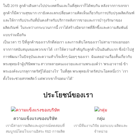
ในปี 2019 ลูกค้าเดินทางไปประเทศจีนและในที่สุดเราก็ได้พบกัน หลังจากการเจรจา
ลูกค้าก็มีความสุขมาก
เรายังคงแลกเปลี่ยนความคิดเห็นเกี่ยวกับการปรับปรุงผลิตภัณฑ์
และให้การรับประกันที่มั่นคงสำหรับบริการหลังการขายและการบำรุงรักษาของ
ผลิตภัณฑ์
ในระหว่างกระบวนการนี้ เราได้สร้างมิตรภาพที่ลึกซึ้งและความสัมพันธ์
แบบร่วมมือกัน
เป็นเวลา 15 ปีที่ลูกค้าของเราภักดีต่อเรา และการเติบโตของเราไม่สามารถแยกออก
จากการสนับสนุนของพวกเขาได้
เราให้ความสำคัญกับลูกค้าเป็นอันดับแรก ซึ่งนำไปสู่
การพัฒนาในปัจจุบันและความสำเร็จเล็กๆ น้อยๆ ของเรา
ฉันเคยอ่านเรื่องสั้นเกี่ยวกับ
พระพุทธเจ้าผู้ปรินิพพาน สาวกหลายคนงงงวยและถามพระองค์ว่า 'พระอาจารย์ ข้า
พระองค์จะบรรลุการตรัสรู้ได้อย่างไร'
ในที่สุด พระพุทธเจ้าตรัสประโยคหนึ่งว่า “เรา
ตั้งใจจะช่วยสรรพสัตว์ แต่พวกเขาก็รอดมาได้”
ประโยชน์ของเรา
ความแข็งแรงของบริษัท
กลุ่ม
เรามีสายการผลิตและอุปกรณ์ทดสอบที่
เรามีทีมงานวิจัย ออกแบบ ผลิตและ
สมบูรณ์โดยโรงงานอิสระ R&D การผลิต
จำหน่าย