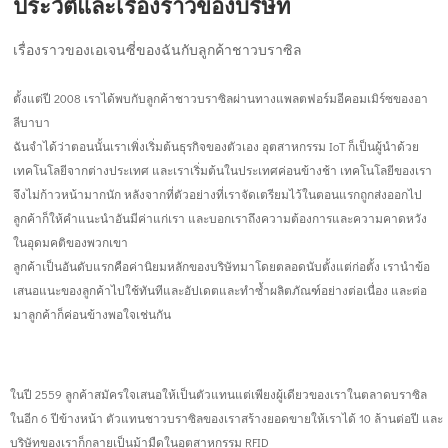
ประวัติและเรื่องราวของบริษัท
เรื่องราวของเอเจนซี่ของฉันกับลูกค้าชาวบราซิล
ตั้งแต่ปี 2008 เราได้พบกับลูกค้าชาวบราซิลผ่านทางแพลตฟอร์มอีคอมเมิร์ซของอา
ลีบาบา
ฉันจำได้ว่าตอนนั้นเราเพิ่งเริ่มต้นธุรกิจของตัวเอง อุตสาหกรรม IoT ก็เป็นผู้นำด้วย
เทคโนโลยีจากต่างประเทศ
และเราเริ่มต้นในประเทศค่อนข้างช้า เทคโนโลยีของเรา
จึงไม่ก้าวหน้ามากนัก
หลังจากที่ตัวอย่างที่เราจัดเตรียมไว้ในตอนแรกถูกส่งออกไป
ลูกค้าก็ให้คำแนะนำอันมีค่าแก่เรา และบอกเราถึงความต้องการและความคาดหวัง
ในอุดมคติของพวกเขา
ลูกค้าเป็นอันดับแรกคือค่านิยมหลักของบริษัทมาโดยตลอดนับตั้งแต่ก่อตั้ง
เรานำข้อ
เสนอแนะของลูกค้าไปใช้ทันทีและอัปเดตและทำซ้ำผลิตภัณฑ์อย่างต่อเนื่อง
และต่อ
มาลูกค้าก็ค่อนข้างพอใจเช่นกัน
ในปี 2559 ลูกค้าสมัครใจเสนอให้เป็นตัวแทนแต่เพียงผู้เดียวของเราในตลาดบราซิล
ในอีก 6 ปีข้างหน้า ตัวแทนชาวบราซิลของเราสร้างยอดขายให้เราได้ 10 ล้านต่อปี และ
บริษัทของเราก็กลายเป็นม้ามืดในอุตสาหกรรม RFID