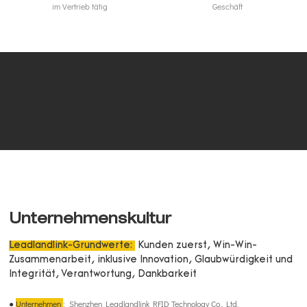
im Vertrieb tätig
Geschäft
Unternehmenskultur
Leadlandlink-Grundwerte:
Kunden zuerst, Win-Win-
Zusammenarbeit, inklusive Innovation, Glaubwürdigkeit und
Integrität, Verantwortung, Dankbarkeit
●
Unternehmen
:
Shenzhen Leadlandlink RFID Technology Co., Ltd.