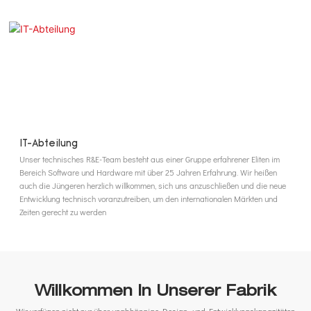
IT-Abteilung
Unser technisches R&E-Team besteht aus einer Gruppe erfahrener Eliten im
Bereich Software und Hardware mit über 25 Jahren Erfahrung. Wir heißen
auch die Jüngeren herzlich willkommen, sich uns anzuschließen und die neue
Entwicklung technisch voranzutreiben, um den internationalen Märkten und
Zeiten gerecht zu werden
Willkommen In Unserer Fabrik