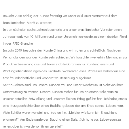
Im Jahr 2016 schlug der Kunde freiwillig vor, unser exklusiver Vertreter auf dem
brasilianischen Markt zu werden;
In den nächsten sechs Jahren bescherte uns unser brasilianischer Vertreter einen
Jahresumsatz von 10 Millionen und unser Unternehmen wurde zu einem dunklen Pferd
in der RFID-Branche
Im Jahr 2019 besuchte der Kunde China und wir trafen uns schließlich. Nach den
Verhandlungen war der Kunde sehr zufrieden.
Wir tauschten weiterhin Meinungen zur
Produktverbesserung aus und boten stabile Garantien für Kundendienst- und
Wartungsdienstleistungen des Produkts
Während dieses Prozesses haben wir eine
tiefe freundschaftliche und kooperative Beziehung aufgebaut.
Seit 15 Jahren sind uns unsere Kunden treu und unser Wachstum ist nicht von ihrer
Unterstützung zu trennen
Unsere Kunden stehen für uns an erster Stelle, was zu
unserer aktuellen Entwicklung und unserem kleinen Erfolg geführt hat
Ich habe jemals
eine Kurzgeschichte über einen Buddha gelesen, der am Ende seines Lebens war.
Viele Schüler waren verwirrt und fragten ihn: „Meister, wie kann ich Erleuchtung
erlangen?“
Am Ende sagte der Buddha einen Satz: „Ich hatte vor, Lebewesen zu
retten, aber ich wurde von ihnen gerettet.“