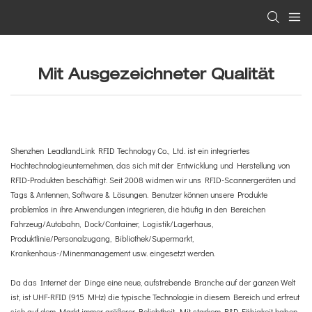
Mit Ausgezeichneter Qualität
Shenzhen LeadlandLink RFID Technology Co., Ltd. ist ein integriertes
Hochtechnologieunternehmen, das sich mit der Entwicklung und Herstellung von
RFID-Produkten beschäftigt. Seit 2008 widmen wir uns RFID-Scannergeräten und
Tags & Antennen, Software & Lösungen. Benutzer können unsere Produkte
problemlos in ihre Anwendungen integrieren, die häufig in den Bereichen
Fahrzeug/Autobahn, Dock/Container, Logistik/Lagerhaus,
Produktlinie/Personalzugang, Bibliothek/Supermarkt,
Krankenhaus-/Minenmanagement usw. eingesetzt werden.
Da das Internet der Dinge eine neue, aufstrebende Branche auf der ganzen Welt
ist, ist UHF-RFID (915 MHz) die typische Technologie in diesem Bereich und erfreut
sich auf dem Markt immer größerer Beliebtheit. Mit starkem R&D-Fähigkeit haben