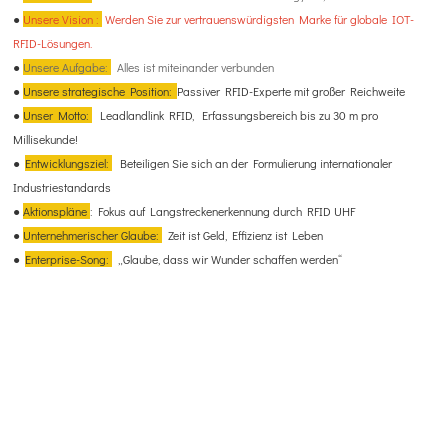
●
Unsere Vision
:
Werden Sie zur vertrauenswürdigsten Marke für globale IOT-
RFID-Lösungen.
●
Unsere Aufgabe:
Alles ist miteinander verbunden
●
Unsere strategische Position:
Passiver RFID-Experte mit großer Reichweite
●
Unser Motto:
Leadlandlink RFID, Erfassungsbereich bis zu 30 m pro
Millisekunde!
●
Entwicklungsziel:
Beteiligen Sie sich an der Formulierung internationaler
Industriestandards
●
Aktionspläne
: Fokus auf Langstreckenerkennung durch RFID UHF
●
Unternehmerischer Glaube:
Zeit ist Geld, Effizienz ist Leben
●
Enterprise-Song:
„Glaube, dass wir Wunder schaffen werden“