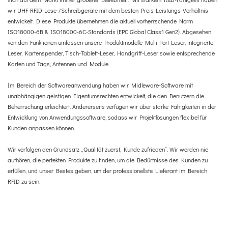
wir UHF-RFID-Lese-/Schreibgeräte mit dem besten Preis-Leistungs-Verhältnis
entwickelt. Diese Produkte übernehmen die aktuell vorherrschende Norm
ISO18000-6B & ISO18000-6C-Standards (EPC Global Class1 Gen2).
Abgesehen
von den Funktionen umfassen unsere Produktmodelle Multi-Port-Leser, integrierte
Leser, Kartenspender, Tisch-Tablett-Leser, Handgriff-Leser sowie entsprechende
Karten und Tags, Antennen und Module
Im Bereich der Softwareanwendung haben wir Midleware-Software mit
unabhängigen geistigen Eigentumsrechten entwickelt, die den Benutzern die
Beherrschung erleichtert. Andererseits verfügen wir über starke Fähigkeiten in der
Entwicklung von Anwendungssoftware, sodass wir Projektlösungen flexibel für
Kunden anpassen können.
Wir verfolgen den Grundsatz „Qualität zuerst, Kunde zufrieden“. Wir werden nie
aufhören, die perfekten Produkte zu finden, um die Bedürfnisse des Kunden zu
erfüllen, und unser Bestes geben, um der professionellste Lieferant im Bereich
RFID zu sein.