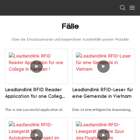
Fälle
Über die Einsatzszenarien und kooperativen Kundenfälle unserer Produkte
Leadlandlink RFID Reader
Leadlandlink RFID-Leser für
Application for one College
eine Gemeinde in Vietnam
in Pakistan !
This is one successful application of
Dies ist eine erfolgreiche Anwendung
2014 year that Leadlandlink UHF RFID
für unseren RFID-UHF-Leser
Reader was applied for one college in
Leadlandlink, der im Jahr 2020 in einer
Pakistan
Gemeinde in Vietnam installiert wurde.
It is used for staffs of students and
Es kann Objekte (Karten/Tags) in einer
teachers attandance system, access
Entfernung von 10–30 Metern erkennen