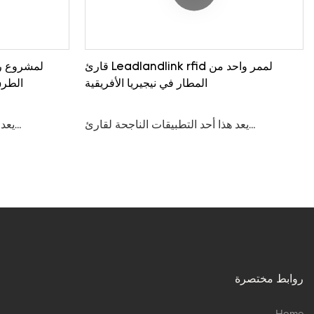
قارئ Leadlandlink rfid لممر واحد من
المطار في نيجيريا الأفريقية
الطرق
يعد هذا أحد التطبيقات الناجحة لقارئ
يعد 
Leadlandlink rfid uhf المثبت في حارة واحدة
من المطار في نيجيريا في عام 2023.
الطرق السريع
روابط مختصرة
Home