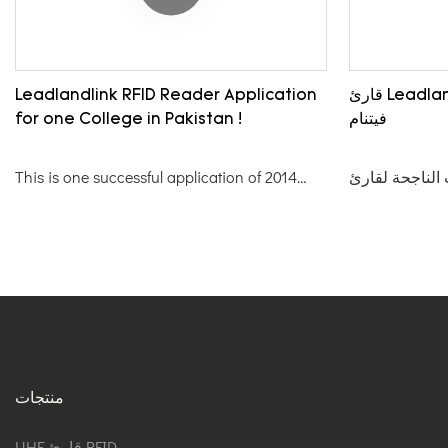
قارئ Leadlandlink rfid لمجتمع واحد في
Leadlandlink RFID Reader Application
فيتنام
for one College in Pakistan !
 الناجحة لقارئ
This is one successful application of 2014
Leadlan الذي تم تثبيته في مجتمع
year that Leadlandlink UHF RFID Reader was
احد في فيتنام في عام 2020. يمكنه اكتشاف
applied for one college in Pakistan
الأشياء (البطاقات/العلامات) على مسافة 10-30
It is used for staffs of students and teachers
الوصول وإدارة
attandance system, access control (in /out)
management
منتجات
UHF قارئ RFID