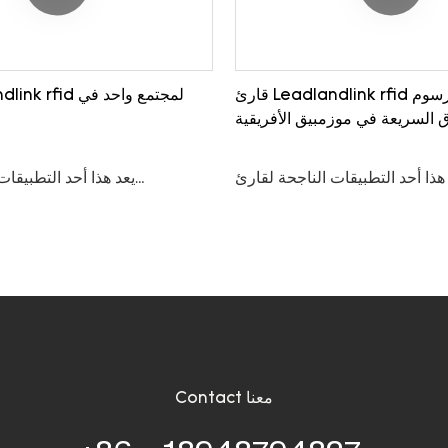
قارئ Leadlandlink rfid لمشروع رسوم
 السريعة في موزمبيق الأفريقية
هذا أحد التطبيقات الناجحة لقارئ
يعد هذا أحد التطبيقات
Leadlandlink rfid uhf الذي تم تثبيته في أحد
dlink rfid uhf
ة في موزمبيق بأفريقيا منذ عام
و
2020.
مترًا، وهو مناسب للتحكم في 
المركبات وما إلى ذلك.
Contact معنا