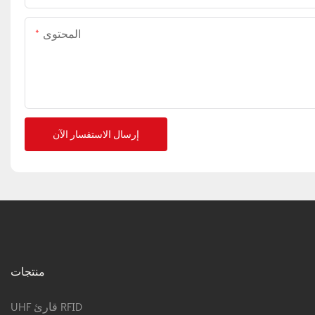
المحتوى
إرسال الاستفسار الآن
منتجات
UHF قارئ RFID