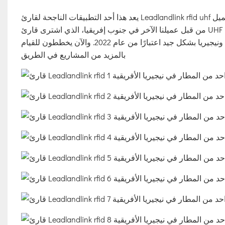
يعد هذا أحد التطبيقات الناجحة لقارئ Leadlandlink rfid uhf المثبت في حارة واحدة من المطار في نيجيريا في عام 2023. تم تقديم هذا العميل
من قبل عميلنا الآخر في جنوب إفريقيا، الذي اشترى قارئ UHF RFID الخاص بنا وطبقه بنجاح في رسوم مرور على الطرق السريعة في
موزمبيق في عام 2020. وبمساعدة عميل جنوب أفريقيا، تسير مشاريع غانا ونيجيريا بشكل جيد اعتبارًا من عام 2022. والآن يخططون للقيام
بالمزيد من المشاريع في الطريق