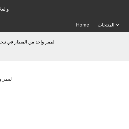
متخصصة في
المنتجات
Home
قارئ Leadlandlink rfid لممر واحد من المطار في
قارئ  rfid