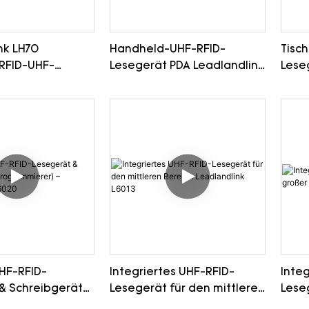
en Anwendungen.
nk LH70
Handheld-UHF-RFID-
Tisc
RFID-UHF-
Lesegerät PDA Leadlandlink
Lese
 PDA
LH60
L602
HF-RFID-
Integriertes UHF-RFID-
Integ
& Schreibgerät
Lesegerät für den mittleren
Lese
erer) –
Bereich Leadlandlink L6013
Reic