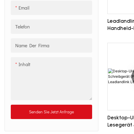
verschieden
Email
Leadlandli
Telefon
Handheld-
Lesegerät
Name Der Firma
Inhalt
Senden Sie Jetzt Anfrage
Desktop-U
Lesegerät 
(Programmi