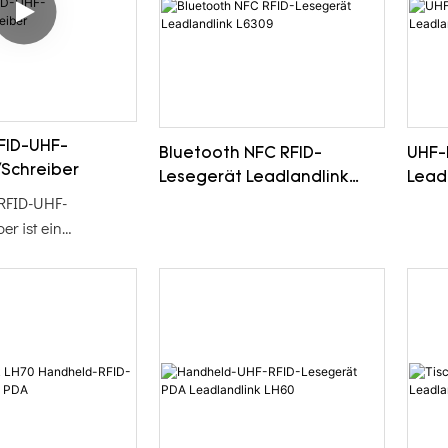
FID-UHF-
Bluetooth NFC RFID-
UHF-
Schreiber
Lesegerät Leadlandlink
Lead
RFID-UHF-
L6309
er ist ein
uadratisches Gerät
blen EPC-Code-
ung von Tags und
seiner auffälligen
ist er einfach zu
nd zu bedienen
e ideale Lösung für
RFID-Management in