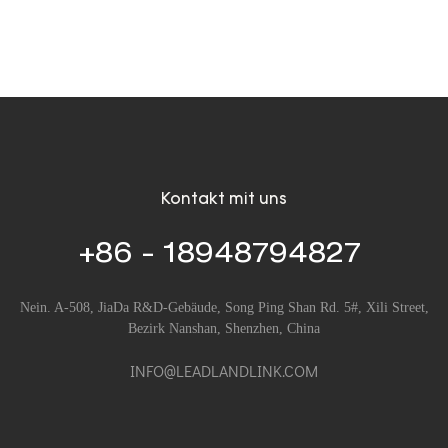
nk L6020
L601
Kontakt mit uns
+86 - 18948794827
Nein. A-508, JiaDa R&D-Gebäude, Song Ping Shan Rd. 5#, Xili Street,
Bezirk Nanshan, Shenzhen, China
INFO@LEADLANDLINK.COM