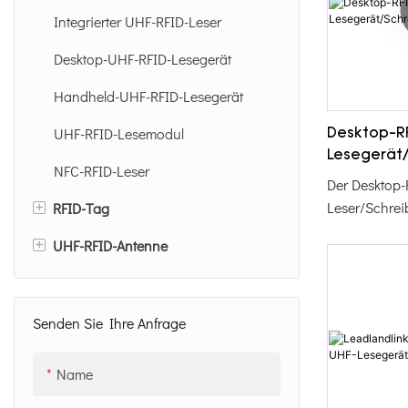
Integrierter UHF-RFID-Leser
Desktop-UHF-RFID-Lesegerät
Handheld-UHF-RFID-Lesegerät
UHF-RFID-Lesemodul
Desktop-R
Lesegerät/
NFC-RFID-Leser
Der Desktop-
+
Leser/Schreib
RFID-Tag
kompaktes, q
+
UHF-RFID-Antenne
UHF-RFID-Tag-Etikett
zur komforta
Programmier
UHF-RFID-Karte
12 dBi UHF-RFID-Antenne
Karten. Dank 
Anti-Metall-RFID-Tag
8 dBi UHF-RFID-Antenne
gelben Farbe 
Senden Sie Ihre Anfrage
handhaben u
UHF-RFID-Inlay
und somit di
Name
effizientes 
Spezieller RFID-Tag