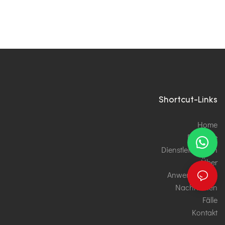
2
L6011
Shortcut-Links
Home
Produkte
Dienstleistungen
Über
Anwendungen
Nachrichten
Fälle
Kontakt