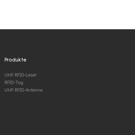
Leadlandli
Produkte
UHF-RFID-Leser
RFID-Tag
UHF-RFID-Antenne