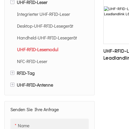
-
UHF-RFID-Leser
Integrierter UHF-RFID-Leser
Desktop-UHF-RFID-Lesegerät
Handheld-UHF-RFID-Lesegerät
UHF-RFID-Lesemodul
UHF-RFID-
Leadlandli
NFC-RFID-Leser
+
RFID-Tag
+
UHF-RFID-Antenne
UHF-RFID-Tag-Etikett
UHF-RFID-Karte
12 dBi UHF-RFID-Antenne
Anti-Metall-RFID-Tag
8 dBi UHF-RFID-Antenne
Senden Sie Ihre Anfrage
UHF-RFID-Inlay
Name