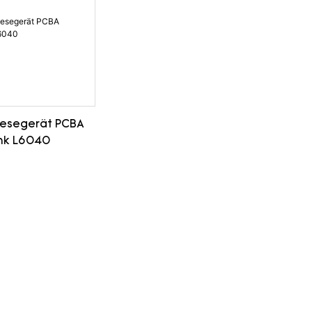
Lesegerät PCBA
nk L6040