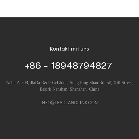
Kontakt mit uns
+86 - 18948794827
Nein. A-508, JiaDa R&D-Gebäude, Song Ping Shan Rd. 5#, Xili Street,
Bezirk Nanshan, Shenzhen, China
INFO@LEADLANDLINK.COM