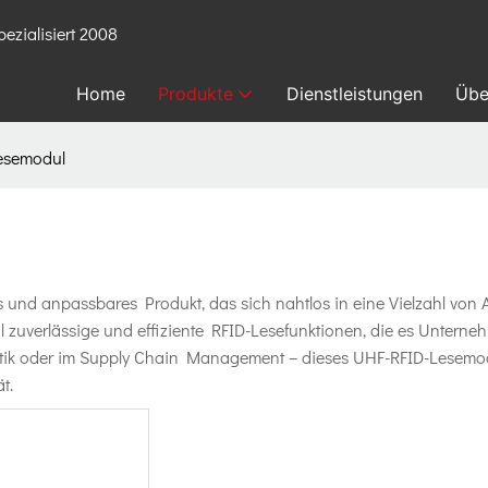
ezialisiert 2008
Home
Produkte
Dienstleistungen
Übe
esemodul
nd anpassbares Produkt, das sich nahtlos in eine Vielzahl von An
zuverlässige und effiziente RFID-Lesefunktionen, die es Untern
istik oder im Supply Chain Management – ​​dieses UHF-RFID-Lesemo
t.