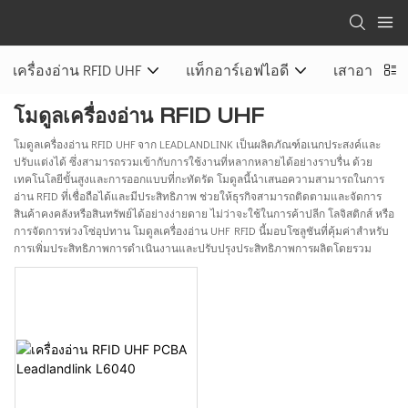
เครื่องอ่าน RFID UHF
แท็กอาร์เอฟไอดี
เสาอากาศ 
โมดูลเครื่องอ่าน RFID UHF
โมดูลเครื่องอ่าน RFID UHF จาก LEADLANDLINK เป็นผลิตภัณฑ์อเนกประสงค์และ
ปรับแต่งได้ ซึ่งสามารถรวมเข้ากับการใช้งานที่หลากหลายได้อย่างราบรื่น ด้วย
เทคโนโลยีขั้นสูงและการออกแบบที่กะทัดรัด โมดูลนี้นำเสนอความสามารถในการ
อ่าน RFID ที่เชื่อถือได้และมีประสิทธิภาพ ช่วยให้ธุรกิจสามารถติดตามและจัดการ
สินค้าคงคลังหรือสินทรัพย์ได้อย่างง่ายดาย ไม่ว่าจะใช้ในการค้าปลีก โลจิสติกส์ หรือ
การจัดการห่วงโซ่อุปทาน โมดูลเครื่องอ่าน UHF RFID นี้มอบโซลูชันที่คุ้มค่าสำหรับ
การเพิ่มประสิทธิภาพการดำเนินงานและปรับปรุงประสิทธิภาพการผลิตโดยรวม