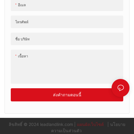
อีเมล
โทรศัพท์
ชื่อ บริษัท
เนื้อหา
ส่งคำถามตอนนี้
ลิขสิทธิ์ © 2024
leadlandlink.com
|
แผนผังเว็บไซต์
|
นโยบาย
ความเป็นส่วนตัว