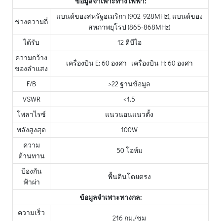
ข้อมูลจำเพาะทางไฟฟ้า:
แบนด์ของสหรัฐอเมริกา (902-928MHz), แบนด์ของ
ช่วงความถี่
สหภาพยุโรป (865-868MHz)
ได้รับ
12 ดีบีไอ
ความกว้าง
เครื่องบิน E: 60 องศา เครื่องบิน H: 60 องศา
ของลำแสง
F/B
>22 ฐานข้อมูล
VSWR
<1.5
โพลาไรซ์
แนวนอนแนวตั้ง
พลังสูงสุด
100W
ความ
50 โอห์ม
ต้านทาน
ป้องกัน
พื้นดินโดยตรง
ฟ้าผ่า
ข้อมูลจำเพาะทางกล:
ความเร็ว
216 กม./ชม