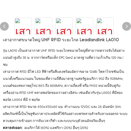
เสาอากาศขนาดใหญ่ UHF RFID ระยะไกล Leadlandlink LA010
รุ่น LA010 เป็นเสาอากาศ UHF RFID ระยะไกลขนาดใหญ่ที่สามารถตรวจจับได้อย่าง
แม่นยำสูงถึง 30 ม. จากการ์ดหรือแท็ก EPC Gen2 มาตรฐานที่ความเร็วเกิน 120 กม./
ชม.
เสาอากาศ RFID มีไฟ LED สีฟ้าหรือสีแดงพร้อมอัตราขยาย 12dBi โพลาไรเซชันเป็น
แนวตั้งหรือแนวนอน ในขณะที่ความถี่คือมาตรฐานสหรัฐอเมริกา 902 ถึง 928MHz,
แบนด์ของสหภาพยุโรป 865 ถึง 868MHz, ความถี่คงที่ หรือ FHSS หน่วยนี้จับคู่กับ
เครื่องอ่าน RFID UHF หลายพอร์ตของเราอย่างอิสระ เช่นเดียวกับรุ่น L6002 ที่มีสอง
พอร์ต L6004 ที่มี 4 พอร์ต
เสาอากาศ RFID ขนาด 450x450x60 มม. ทำงานบน 12VDC และ 2A มันหนัก 3กก.
ผลิตภัณฑ์นี้เป็นโซลูชันราคาประหยัดที่ใช้กันอย่างแพร่หลายสำหรับลานจอดรถ ระบบ
ควบคุมการเข้าออก การจับเวลากีฬา และระบบระบุตัวตนอัจฉริยะอื่นๆ
ตลาดส่งออก:
อเมริกาใต้ (60%) แอฟริกา (20%) อื่นๆ (20%)