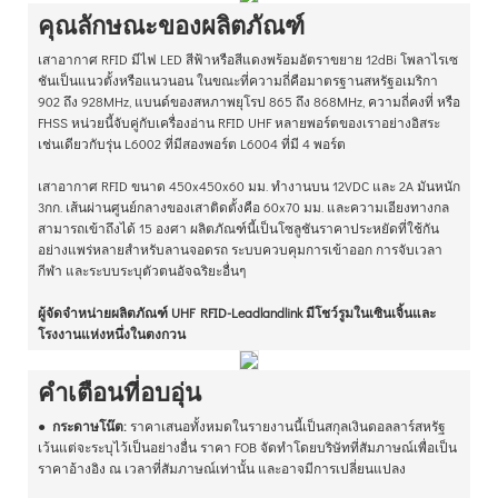
คุณลักษณะของผลิตภัณฑ์
เสาอากาศ RFID มีไฟ LED สีฟ้าหรือสีแดงพร้อมอัตราขยาย 12dBi โพลาไรเซ
ชันเป็นแนวตั้งหรือแนวนอน ในขณะที่ความถี่คือมาตรฐานสหรัฐอเมริกา
902 ถึง 928MHz, แบนด์ของสหภาพยุโรป 865 ถึง 868MHz, ความถี่คงที่ หรือ
FHSS หน่วยนี้จับคู่กับเครื่องอ่าน RFID UHF หลายพอร์ตของเราอย่างอิสระ
เช่นเดียวกับรุ่น L6002 ที่มีสองพอร์ต L6004 ที่มี 4 พอร์ต
เสาอากาศ RFID ขนาด 450x450x60 มม. ทำงานบน 12VDC และ 2A มันหนัก
3กก. เส้นผ่านศูนย์กลางของเสาติดตั้งคือ 60x70 มม. และความเอียงทางกล
สามารถเข้าถึงได้ 15 องศา ผลิตภัณฑ์นี้เป็นโซลูชันราคาประหยัดที่ใช้กัน
อย่างแพร่หลายสำหรับลานจอดรถ ระบบควบคุมการเข้าออก การจับเวลา
กีฬา และระบบระบุตัวตนอัจฉริยะอื่นๆ
ผู้จัดจำหน่ายผลิตภัณฑ์ UHF RFID-Leadlandlink มีโชว์รูมในเซินเจิ้นและ
โรงงานแห่งหนึ่งในตงกวน
คำเตือนที่อบอุ่น
●
กระดาษโน๊ต:
ราคาเสนอทั้งหมดในรายงานนี้เป็นสกุลเงินดอลลาร์สหรัฐ
เว้นแต่จะระบุไว้เป็นอย่างอื่น ราคา FOB จัดทำโดยบริษัทที่สัมภาษณ์เพื่อเป็น
ราคาอ้างอิง ณ เวลาที่สัมภาษณ์เท่านั้น และอาจมีการเปลี่ยนแปลง