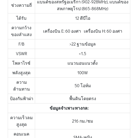
แบนด์ของสหรัฐอเมริกา (902-928MHz), แบนด์ของ
ช่วงความถี่
สหภาพยุโรป (865-868MHz)
ได้รับ
12 ดีบีไอ
ความกว้าง
เครื่องบิน E: 60 องศา เครื่องบิน H: 60 องศา
ของลำแสง
F/B
>22 ฐานข้อมูล
VSWR
<1.5
โพลาไรซ์
แนวนอนแนวตั้ง
พลังสูงสุด
100W
ความ
50 โอห์ม
ต้านทาน
ป้องกันฟ้าผ่า
พื้นดินโดยตรง
ข้อมูลจำเพาะทางกล:
ความเร็วลม
216 กม./ชม
สูงสุด
คอนเนค
SMA-หญิง