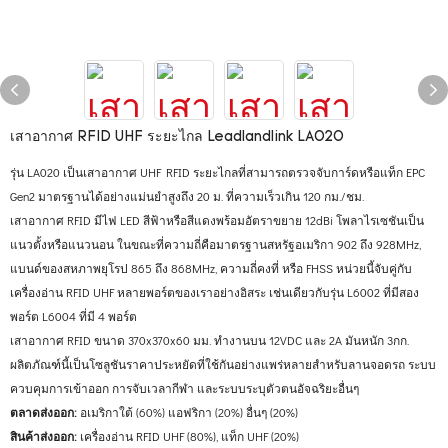
เสาอากาศ RFID UHF ระยะไกล Leadlandlink LA020
รุ่น LA020 เป็นเสาอากาศ UHF RFID ระยะไกลที่สามารถตรวจจับการ์ดหรือแท็ก EPC
Gen2 มาตรฐานได้อย่างแม่นยำสูงถึง 20 ม. ที่ความเร็วเกิน 120 กม./ชม.
เสาอากาศ RFID มีไฟ LED สีฟ้าหรือสีแดงพร้อมอัตราขยาย 12dBi โพลาไรเซชันเป็น
แนวตั้งหรือแนวนอน ในขณะที่ความถี่คือมาตรฐานสหรัฐอเมริกา 902 ถึง 928MHz,
แบนด์ของสหภาพยุโรป 865 ถึง 868MHz, ความถี่คงที่ หรือ FHSS หน่วยนี้จับคู่กับ
เครื่องอ่าน RFID UHF หลายพอร์ตของเราอย่างอิสระ เช่นเดียวกับรุ่น L6002 ที่มีสอง
พอร์ต L6004 ที่มี 4 พอร์ต
เสาอากาศ RFID ขนาด 370x370x60 มม. ทำงานบน 12VDC และ 2A มันหนัก 3กก.
ผลิตภัณฑ์นี้เป็นโซลูชันราคาประหยัดที่ใช้กันอย่างแพร่หลายสำหรับลานจอดรถ ระบบ
ควบคุมการเข้าออก การจับเวลากีฬา และระบบระบุตัวตนอัจฉริยะอื่นๆ
ตลาดส่งออก:
อเมริกาใต้ (60%) แอฟริกา (20%) อื่นๆ (20%)
สินค้าส่งออก:
เครื่องอ่าน RFID UHF (80%), แท็ก UHF (20%)