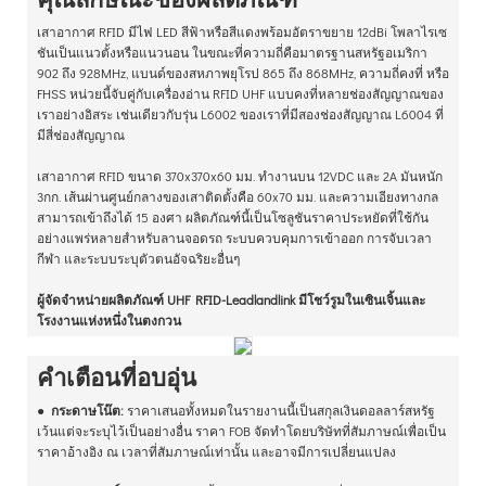
คุณลักษณะของผลิตภัณฑ์
เสาอากาศ RFID มีไฟ LED สีฟ้าหรือสีแดงพร้อมอัตราขยาย 12dBi โพลาไรเซ
ชันเป็นแนวตั้งหรือแนวนอน ในขณะที่ความถี่คือมาตรฐานสหรัฐอเมริกา
902 ถึง 928MHz, แบนด์ของสหภาพยุโรป 865 ถึง 868MHz, ความถี่คงที่ หรือ
FHSS หน่วยนี้จับคู่กับเครื่องอ่าน RFID UHF แบบคงที่หลายช่องสัญญาณของ
เราอย่างอิสระ เช่นเดียวกับรุ่น L6002 ของเราที่มีสองช่องสัญญาณ L6004 ที่
มีสี่ช่องสัญญาณ
เสาอากาศ RFID ขนาด 370x370x60 มม. ทำงานบน 12VDC และ 2A มันหนัก
3กก. เส้นผ่านศูนย์กลางของเสาติดตั้งคือ 60x70 มม. และความเอียงทางกล
สามารถเข้าถึงได้ 15 องศา ผลิตภัณฑ์นี้เป็นโซลูชันราคาประหยัดที่ใช้กัน
อย่างแพร่หลายสำหรับลานจอดรถ ระบบควบคุมการเข้าออก การจับเวลา
กีฬา และระบบระบุตัวตนอัจฉริยะอื่นๆ
ผู้จัดจำหน่ายผลิตภัณฑ์ UHF RFID-Leadlandlink มีโชว์รูมในเซินเจิ้นและ
โรงงานแห่งหนึ่งในตงกวน
คำเตือนที่อบอุ่น
●
กระดาษโน๊ต:
ราคาเสนอทั้งหมดในรายงานนี้เป็นสกุลเงินดอลลาร์สหรัฐ
เว้นแต่จะระบุไว้เป็นอย่างอื่น ราคา FOB จัดทำโดยบริษัทที่สัมภาษณ์เพื่อเป็น
ราคาอ้างอิง ณ เวลาที่สัมภาษณ์เท่านั้น และอาจมีการเปลี่ยนแปลง