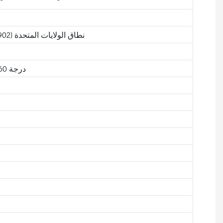
نطاق الولايات المتحدة (902-928 ميجا هرتز)، نطاق الاتحاد الأوروبي (865-868 ميجا هرتز)
الطائرة الإلكترونية: 60 درجة الطائرة H: 60 درجة