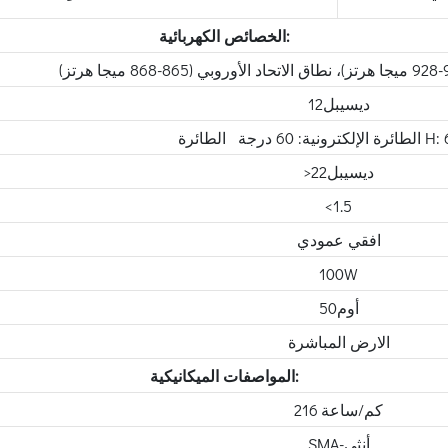
الخصائص الكهربائية:
ديسيبل12
>ديسيبل22
<1.5
افقي عمودي
100W
أوم50
الارض المباشرة
المواصفات الميكانيكية:
216 كم/ساعة
SMA-أنثى