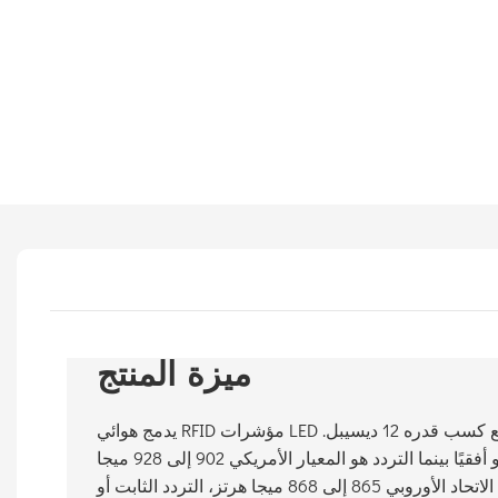
ميزة المنتج
يدمج هوائي RFID مؤشرات LED باللون الأزرق أو الأحمر، مع كسب قدره 12 ديسيبل.
يكون الاستقطاب عموديًا أو أفقيًا بينما التردد هو المعيار الأمريكي 902 إلى 928 ميجا
هرتز، نطاق الاتحاد الأوروبي 865 إلى 868 ميجا هرتز، التردد الثابت أو FHSS. تتوافق