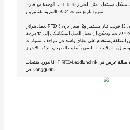
الوحدة مع قارئ UHF RFID الثابت متعدد القنوات بشكل مستقل، مثل الطراز L6002
المزود بقناتين، وL6004 المزود بأربع قنوات
يعمل هوائي RFID مقاس 370 × 370 × 60 مم على 12 فولت تيار مستمر و2 أمبير. يزن 3
كجم. يبلغ قطر عمود التثبيت 60 × 70 مم ويمكن أن يصل الميل الميكانيكي إلى 15 درجة.
 التكلفة يستخدم على نطاق واسع في مواقف السيارات
مورد منتجات UHF RFID-Leadlandlink لديه صالة عرض في Shenzhen ومصنع واحد
في Dongguan.