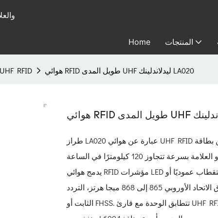
متخصصة في
المنتجات
Home
هوائي RFID طويل المدى UHF ليدلاندلينك LA020
هوائي  UHF RFID
طراز LA020 عبارة عن هوائي UHF RFID طويل المدى يمكنه الكشف بدقة تصل إلى 20 مترًا عن بطاقة EPC Gen2
يدمج هوائي RFID مؤشرات LED باللون الأزرق أو الأحمر، مع كسب قدره 12 ديسيبل. يكون الاستقطاب عموديًا أو
أفقيًا بينما التردد هو المعيار الأمريكي 902 إلى 928 ميجا هرتز، نطاق الاتحاد الأوروبي 865 إلى 868 ميجا هرتز، التردد
الثابت أو FHSS. تتطابق الوحدة مع قارئ UHF RFID متعدد المنافذ بشكل مستقل، مثل الطراز L6002 المزود