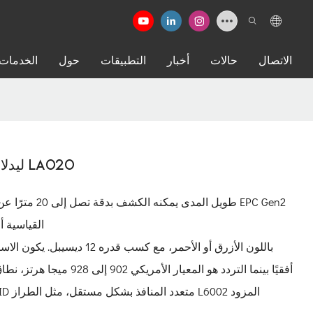
الاتصال
حالات
أخبار
التطبيقات
حول
الخدمات
هوائي RFID طويل المدى UHF ليدلاندلينك LA020
القياسية أو العلامة بسرعة تتجاوز 120 كيلومترًا في الساعة