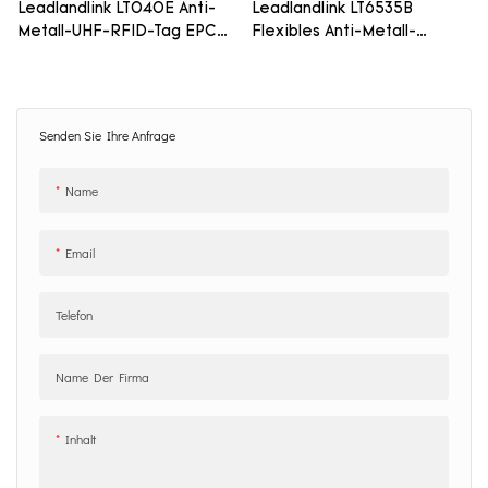
Leadlandlink LT040E Anti-
Leadlandlink LT6535B
Metall-UHF-RFID-Tag EPC
Flexibles Anti-Metall-
Gen2
Passiv-RFID-
Etikettenetikett
Senden Sie Ihre Anfrage
Name
Email
Telefon
Name Der Firma
Inhalt