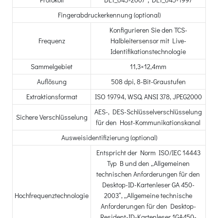
Fingerabdruckerkennung (optional)
Konfigurieren Sie den TCS-
Frequenz
Halbleitersensor mit Live-
Identifikationstechnologie
Sammelgebiet
11,3×12,4mm
Auflösung
508 dpi, 8-Bit-Graustufen
Extraktionsformat
ISO 19794, WSQ, ANSI 378, JPEG2000
AES-, DES-Schlüsselverschlüsselung
Sichere Verschlüsselung
für den Host-Kommunikationskanal
Ausweisidentifizierung (optional)
Entspricht der Norm ISO/IEC 14443
Typ B und den „Allgemeinen
technischen Anforderungen für den
Desktop-ID-Kartenleser GA 450-
Hochfrequenztechnologie
2003“, „Allgemeine technische
Anforderungen für den Desktop-
Resident-ID-Kartenleser 1GA450-