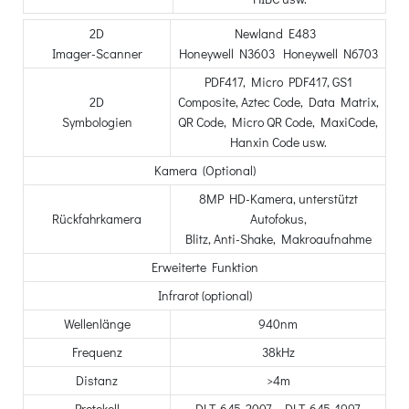
2D
Newland E483
Imager-Scanner
Honeywell N3603 Honeywell N6703
PDF417, Micro PDF417, GS1
2D
Composite, Aztec Code, Data Matrix,
Symbologien
QR Code, Micro QR Code, MaxiCode,
Hanxin Code usw.
Kamera (Optional)
8MP HD-Kamera, unterstützt
Rückfahrkamera
Autofokus,
Blitz, Anti-Shake, Makroaufnahme
Erweiterte Funktion
Infrarot (optional)
Wellenlänge
940nm
Frequenz
38kHz
Distanz
>4m
Protokoll
DLT_645-2007，DLT_645-1997