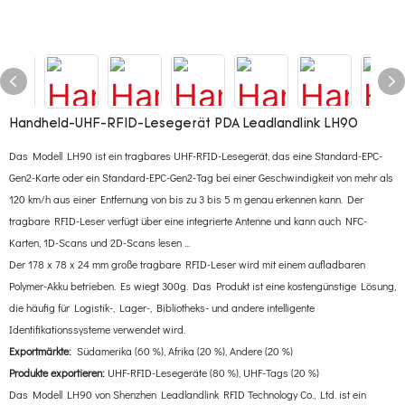
Handheld-UHF-RFID-Lesegerät PDA Leadlandlink LH90
Das Modell LH90 ist ein tragbares UHF-RFID-Lesegerät, das eine Standard-EPC-
Gen2-Karte oder ein Standard-EPC-Gen2-Tag bei einer Geschwindigkeit von mehr als
120 km/h aus einer Entfernung von bis zu 3 bis 5 m genau erkennen kann. Der
tragbare RFID-Leser verfügt über eine integrierte Antenne und kann auch NFC-
Karten, 1D-Scans und 2D-Scans lesen ...
Der 178 x 78 x 24 mm große tragbare RFID-Leser wird mit einem aufladbaren
Polymer-Akku betrieben. Es wiegt 300g. Das Produkt ist eine kostengünstige Lösung,
die häufig für Logistik-, Lager-, Bibliotheks- und andere intelligente
Identifikationssysteme verwendet wird.
Exportmärkte:
Südamerika (60 %), Afrika (20 %), Andere (20 %)
Produkte exportieren:
UHF-RFID-Lesegeräte (80 %), UHF-Tags (20 %)
Das Modell LH90 von Shenzhen Leadlandlink RFID Technology Co., Ltd. ist ein