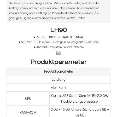
Direktoren, leitenden Angestellten, Mitarbeiter, Vertreter, Vertreter oder
Auftragnehmer unserer verbundenen Unternehmen übernehmen keine
Verantwortung oder Haftung für Produktbilder (oder Teile davon), die
geistiges Eigentum oder anderes verletzen Rechte Dritter.
LH90
● MULTI-FUNCTION DATA TERMINAL
●
5,0-Zoll-HD-Bildschirm · Hochgeschwindigkeits-Quad-Core
●
Android 8.1-System · 4G voll Netcom
Produktparameter
Produkt parameter
Leistung
vier Kern
Cortex-A53 Quad-Core 64-Bit 2,0 GHz
CPU
Hochleistungsprozessor
2 GB + 16 GB. Unterstützt bis zu 3 GB +
RAM+ROM
32 GB