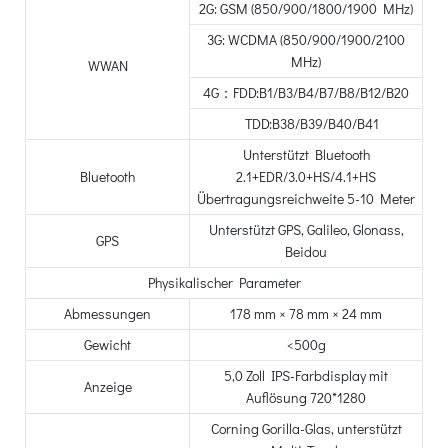
2G: GSM (850/900/1800/1900 MHz)
3G: WCDMA (850/900/1900/2100
MHz)
WWAN
4G：FDD:B1/B3/B4/B7/B8/B12/B20
TDD:B38/B39/B40/B41
Unterstützt Bluetooth
Bluetooth
2.1+EDR/3.0+HS/4.1+HS
Übertragungsreichweite 5-10 Meter
Unterstützt GPS, Galileo, Glonass,
GPS
Beidou
Physikalischer Parameter
Abmessungen
178 mm × 78 mm × 24 mm
Gewicht
<500g
5,0 Zoll IPS-Farbdisplay mit
Anzeige
Auflösung 720*1280
Corning Gorilla-Glas, unterstützt