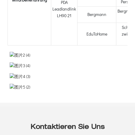
Person
Bergman
Bergmann
Ver
Schül
EduToHome
zwisch
Z
Kontaktieren Sie Uns