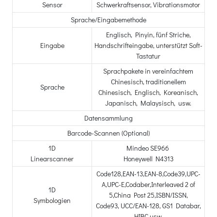
Sensor
Schwerkraftsensor, Vibrationsmotor
Sprache/Eingabemethode
Englisch, Pinyin, fünf Striche,
Eingabe
Handschrifteingabe, unterstützt Soft-
Tastatur
Sprachpakete in vereinfachtem
Chinesisch, traditionellem
Sprache
Chinesisch, Englisch, Koreanisch,
Japanisch, Malaysisch, usw.
Datensammlung
Barcode-Scannen (Optional)
1D
Mindeo SE966
Linearscanner
Honeywell N4313
Code128,EAN-13,EAN-8,Code39,UPC-
A,UPC-E,Codaber,Interleaved 2 of
1D
5,China Post 25,ISBN/ISSN,
Symbologien
Code93, UCC/EAN-128, GS1 Databar,
HIBC usw.