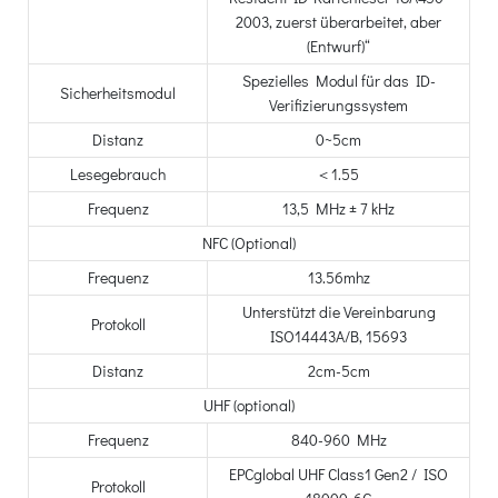
2003, zuerst überarbeitet, aber
(Entwurf)“
Spezielles Modul für das ID-
Sicherheitsmodul
Verifizierungssystem
Distanz
0~5cm
Lesegebrauch
＜1.55
Frequenz
13,5 MHz ± 7 kHz
NFC (Optional)
Frequenz
13.56mhz
Unterstützt die Vereinbarung
Protokoll
ISO14443A/B, 15693
Distanz
2cm-5cm
UHF (optional)
Frequenz
840-960 MHz
EPCglobal UHF Class1 Gen2 / ISO
Protokoll