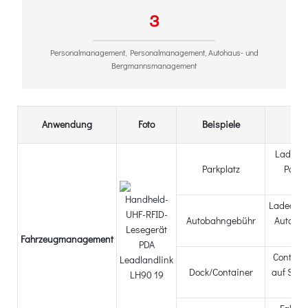
3
Personalmanagement, Personalmanagement, Autohaus- und
Bergmannsmanagement
Anwendung
Foto
Beispiele
Bes
Ladeaut
Parkplatz
Pass-
Ma
Ladeauto
Autobahngebühr
Autobah
Fahrzeugmanagement
Contai
Dock/Container
auf Stra