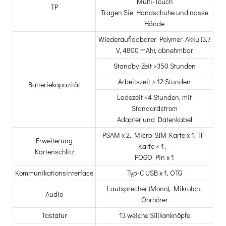
Multi-Touch
TP
Tragen Sie Handschuhe und nasse
Hände
Wiederaufladbarer Polymer-Akku (3,7
V, 4800 mAh), abnehmbar
Standby-Zeit >350 Stunden
Arbeitszeit > 12 Stunden
Batteriekapazität
Ladezeit <4 Stunden, mit
Standardstrom
Adapter und Datenkabel
PSAM x 2, Micro-SIM-Karte x 1, TF-
Erweiterung
Karte × 1、
Kartenschlitz
POGO Pin x 1
Kommunikationsinterface
Typ-C USB x 1, OTG
Lautsprecher (Mono), Mikrofon,
Audio
Ohrhörer
Tastatur
13 weiche Silikonknöpfe