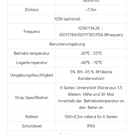
18000-6C
Distanz
>1,5m
125K (optional)
125K/134,2K；
Frequenz
ISO11784/ISO11785/FDX-BFrequenz
Benutzerumgebung
Betriebs temperatur
-20℃ - 55℃
Lagerte mperatur
-40℃ - 70℃
5% RH--95 % RH (keine
Umgebungsfeuchtigkeit
Kondensation)
6 Seiten. Unterstützt Stürze aus 1,5
Metern Höhe und 30 Mal
Drop-Spezifikation
innerhalb der Betriebstemperatur an
den Beton an
Rolltest
500×0,5m rollend für 6 Seiten
Schutzlevel
IP66