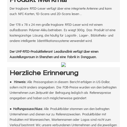
Produkt Merkmal
Der tragbare RFID-Leser verfügt über eine integrierte Antenne und kann
auch NFC-Karten, 1D-Scans und 2D-Scans lesen ...
Der 178 x 78 x 24 mm große tragbare RFID-Leser wird mit einem
aufladbaren Polymer-Akku betrieben. Es wiegt 300g. Das Produkt ist eine
kostengünstige Lösung, die häufig für Logistik-, Lager-, Bibliotheks- und
andere intelligente Identifikationssysteme verwendet wird.
Der UHF-RFID-Produktlieferant Leadlandlink verfügt über einen
Ausstellungsraum in Shenzhen und eine Fabrik in Dongguan.
Herzliche Erinnerung
●
Hinweis:
Alle Preisangaben in diesem Bericht erfolgen in US-Dollar,
sofern nicht anders angegeben. Die FOB-Preise wurden von den befragten
Unternehmen zum Zeitpunkt der Befragung lediglich als Referenzpreise
angegeben und haben sich möglicherweise geändert.
●
Haftungsausschluss:
Alle Produktbilder stammen von den befragten
Unternehmen und dienen nur zu Referenzzwecken. Produktbilder mit
Produkten mit Warenzeichen, Markennamen oder Logos sind nicht zum
Verkauf bestimmt. Wir, unsere verbundenen Unternehmen und die jeweiligen