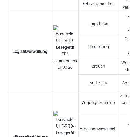
Fahrze
Fahrzeugmonitor
Verkeh
Lager,
Lagerhaus
V
Pake
Überwa
Herstellung
Prod
Logistikverwaltung
Prod
Warenm
Brauch
die Zo
Anti-Fake
Anti-Fa
Zutrittsk
Zugangs kontrolle
den Ein
des
Kon
Anwe
Arbeitsanwesenheit
Arb
Mitarbeiterführung