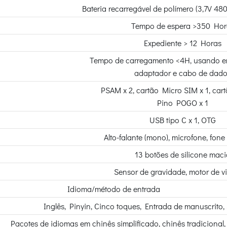
Bateria recarregável de polímero (3,7V 48
Tempo de espera >350 Hor
Expediente > 12 Horas
Tempo de carregamento <4H, usando e
adaptador e cabo de dad
PSAM x 2, cartão Micro SIM x 1, car
Pino POGO x 1
USB tipo C x 1, OTG
Alto-falante (mono), microfone, fon
13 botões de silicone maci
Sensor de gravidade, motor de v
Idioma/método de entrada
Inglês, Pinyin, Cinco toques, Entrada de manuscrito, 
Pacotes de idiomas em chinês simplificado, chinês tradicional, 