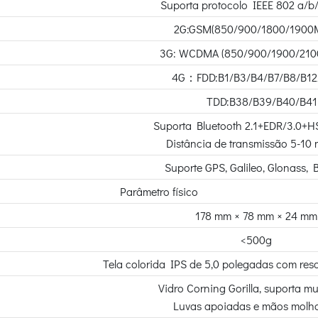
Suporta protocolo IEEE 802 a/b
2G:GSM(850/900/1800/1900
3G: WCDMA (850/900/1900/210
4G：FDD:B1/B3/B4/B7/B8/B12
TDD:B38/B39/B40/B41
Suporta Bluetooth 2.1+EDR/3.0+H
Distância de transmissão 5-10 
Suporte GPS, Galileo, Glonass, 
Parâmetro físico
178 mm × 78 mm × 24 mm
<500g
Tela colorida IPS de 5,0 polegadas com res
Vidro Corning Gorilla, suporta mu
Luvas apoiadas e mãos molh