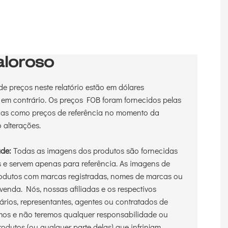
loroso
e preços neste relatório estão em dólares
 em contrário. Os preços FOB foram fornecidos pelas
nas como preços de referência no momento da
o alterações.
ade:
Todas as imagens dos produtos são fornecidas
s e servem apenas para referência. As imagens de
odutos com marcas registradas, nomes de marcas ou
venda. Nós, nossas afiliadas e os respectivos
nários, representantes, agentes ou contratados de
amos e não teremos qualquer responsabilidade ou
dutos (ou qualquer parte delas) que infrinjam