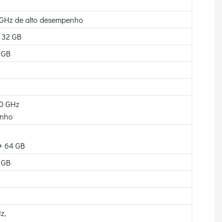
 GHz de alto desempenho
+ 32 GB
 GB
,0 GHz
enho
 + 64 GB
 GB
z,