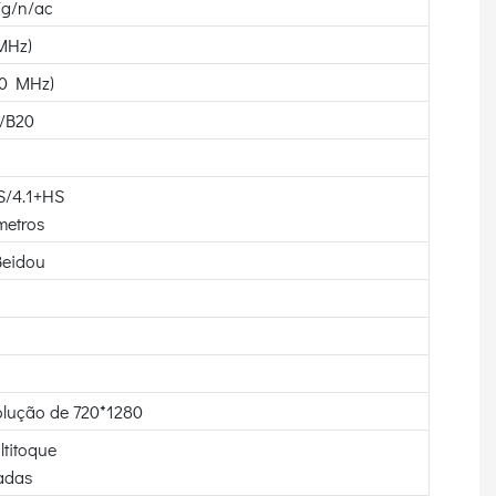
/g/n/ac
MHz)
0 MHz)
/B20
S/4.1+HS
metros
Beidou
olução de 720*1280
ltitoque
adas