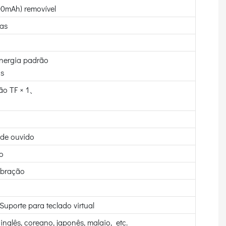
00mAh) removível
as
nergia padrão
os
tão TF × 1、
e de ouvido
o
ibração
Suporte para teclado virtual
inglês, coreano, japonês, malaio, etc.