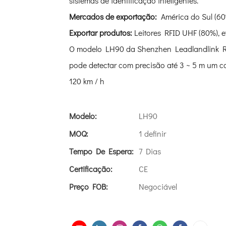
sistemas de identificação inteligentes.
Mercados de exportação:
América do Sul (60%
Exportar produtos:
Leitores RFID UHF (80%), 
O modelo LH90 da Shenzhen Leadlandlink RFID
pode detectar com precisão até 3 ~ 5 m um c
120 km / h
Modelo:
LH90
MOQ:
1 definir
Tempo De Espera:
7 Dias
Certificação:
CE
Preço FOB:
Negociável