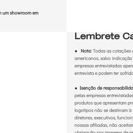
tem um showroom em
Lembrete Ca
●
Nota:
Todas as cotações d
americanos, salvo indicação
empresas entrevistadas ape
entrevista e podem ter sofrid
●
Isenção de responsabilid
pelas empresas entrevistada
produtos que apresentam pr
logotipos não se destinam à 
diretores, executivos, funcio
nossas afiliadas, não aceit
obrigação por imagens de pro