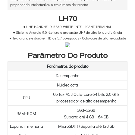
propriedade intelectual ou outro direitos de terceiro.
LH70
● UHF HANDHELD READ-WRITE INTELLIGENT TERMINAL
●
Sistema Android 9.0 ·Leitura e gravação UHF de ultra longa distância
●
Tela grande e durável HD de 5,7 polegadas · Octa-core de alta velocidade
Parâmetro Do Produto
Parâmetros do produto
Desempenho
Núcleo octa
Cortex-A53 Octa-core 64 bits 2,0 GHz
CPU
processador de alto desempenho
3GB+32GB
RAM+ROM
Suporta até 4 GB + 64 GB
Expandir memória
MicroSD(TF) Suporta até 128 GB