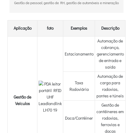
Gestão de pessoal, gestão de RH, gestão de automóveis e mineração
Aplicação
foto
Exemplos
Descrição
Automação de
cobrança,
Estacionamento
gerenciamento
de entrada e
saída
Automação de
Taxa
carga para
Rodoviária
rodovias,
pontes e túneis
Gestão de
Veículos
Gestão de
contêineres em
Doca/Contêiner
rodovias,
ferrovias e
docas