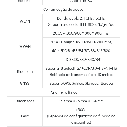
Sistema
Andróide 9.0
Comunicação de dados
Banda dupla 2,4 GHz / 5GHz,
WLAN
Suporta protocolo IEEE 802 a/b/g/n/ac
2G:GSM(850/900/1800/1900mhz)
3G:WCDMA(850/900/1900/2100mhz)
WWAN
4G：FDD:B1/B3/B4/B7/B8/B12/B20
TDD:B38/B39/B40/B41
Suporta Bluetooth 2.1+EDR/3.0+HS/4.1+HS
Bluetooth
Distância de transmissão 5-10 metros
GNSS
Suporte GPS, Galileo, Glonass, Beidou
Parâmetro físico
Dimensões
159 mm × 75 mm × 124 mm
<500g
Peso
(Depende da configuração da função do
dispositivo)