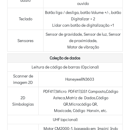
áudio
ouvido
Botão liga / desliga, botão Volume +/-, botão
Teclado
Digitalizar × 2
Lidar com botão de digitalização ×1
Sensor de gravidade, Sensor de luz, Sensor
Sensores
de proximidade,
Motor de vibração
Coleção de dados
Leitura de código de barras (Opcional)
Scanner de
HoneywellN3603
imagem 2D
PDF417,Micro PDF417,GS1 Composto,Código
2D
Asteca,Matriz de Dados,Código
Simbologias
QR,Microcódigo QR,
Maxicode, Código Hanxin, etc.
UHF (opcional)
Motor CM2000-1, baseado em Impinj Indy