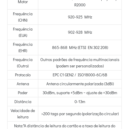
Motor
R2000
Frequência
920-925 MHz
(CHN)
Frequência
902-928 MHz
(EUA)
Frequência
865-868 MHz (ETSI EN 302 208)
(EHR)
Frequência
Outros padrões de frequência multinacionais
(Outro)
(podem ser personalizados)
Protocolo
EPC C1 GEN2 / ISO18000-6C/6B
Antena
Antena circularmente polarizada (3dBi)
Poder
30dBm, suporte +5dBm ~ ajuste de +30dBm
Distância
0-13m
Velocidade de
>200 tags por segundo (polarização circular)
leitura
Nota:*A distância de leitura do cartão e a taxa de leitura do