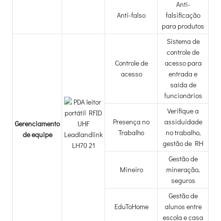
Anti-
Anti-falso
falsificação
para produtos
Sistema de
controle de
Controle de
acesso para
acesso
entrada e
saída de
funcionários
Verifique a
Presença no
assiduidade
Gerenciamento
Trabalho
no trabalho,
de equipe
gestão de RH
Gestão de
Mineiro
mineração,
seguros
Gestão de
EduToHome
alunos entre
escola e casa