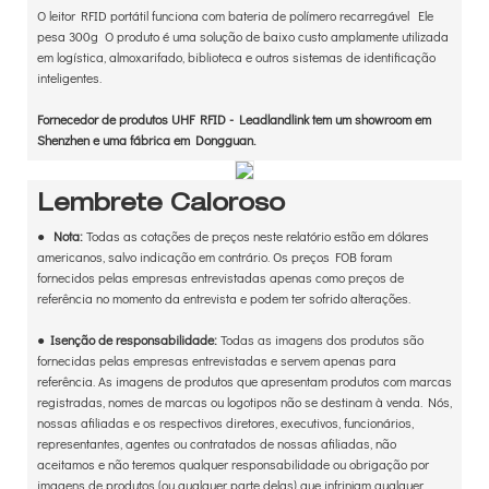
O leitor RFID portátil funciona com bateria de polímero recarregável Ele
pesa 300g O produto é uma solução de baixo custo amplamente utilizada
em logística, almoxarifado, biblioteca e outros sistemas de identificação
inteligentes.
Fornecedor de produtos UHF RFID - Leadlandlink tem um showroom em
Shenzhen e uma fábrica em Dongguan.
Lembrete Caloroso
●
Nota:
Todas as cotações de preços neste relatório estão em dólares
americanos, salvo indicação em contrário. Os preços FOB foram
fornecidos pelas empresas entrevistadas apenas como preços de
referência no momento da entrevista e podem ter sofrido alterações.
●
Isenção de responsabilidade:
Todas as imagens dos produtos são
fornecidas pelas empresas entrevistadas e servem apenas para
referência. As imagens de produtos que apresentam produtos com marcas
registradas, nomes de marcas ou logotipos não se destinam à venda. Nós,
nossas afiliadas e os respectivos diretores, executivos, funcionários,
representantes, agentes ou contratados de nossas afiliadas, não
aceitamos e não teremos qualquer responsabilidade ou obrigação por
imagens de produtos (ou qualquer parte delas) que infrinjam qualquer