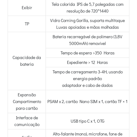
Tela colorida IPS de 5,7 polegadas com
Exibir
resolução de 720*1440
Vidro Corning Gorilla, suporta multitoque
TP
Luvas apoiadas e mãos molhadas
Bateria recarregável de polímero (3,8V
5000mAh) removível
Tempo de espera >350 Horas
Capacidade da
Expediente > 12 Horas
bateria
Tempo de carregamento 3-4H, usando
energia padrão
adaptador e cabo de dados
Expansão
Compartimento
PSAM x 2, cartão Nano SIM x 1, cartão TF × 1
para cartão
Interface de
USB tipo C x 1, OTG
comunicação
Alto-falante (mono), microfone, fone de