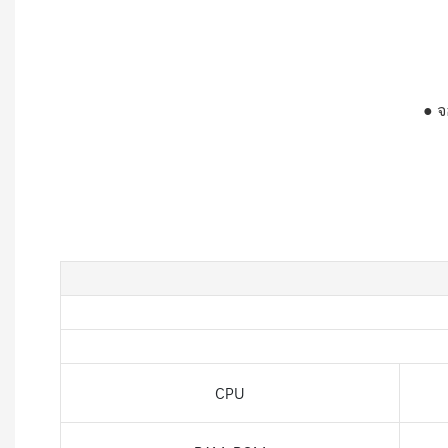
●
จ
CPU