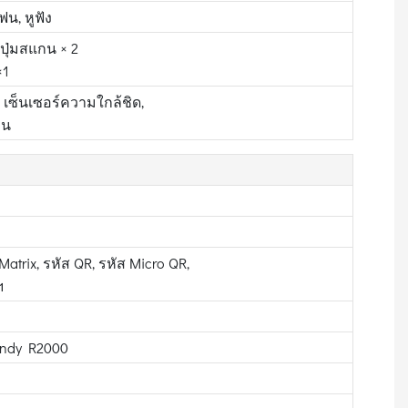
น, หูฟัง
, ปุ่มสแกน × 2
×1
, เซ็นเซอร์ความใกล้ชิด,
อน
atrix, รหัส QR, รหัส Micro QR,
ฯ
 Indy R2000