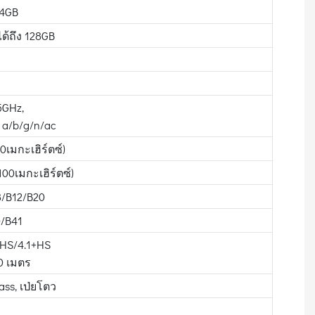
64GB
ด้ถึง 128GB
5GHz,
 a/b/g/n/ac
มกะเฮิร์ตซ์)
เมกะเฮิร์ตซ์)
/B12/B20
/B41
+HS/4.1+HS
0 เมตร
ass, เป่ยโตว