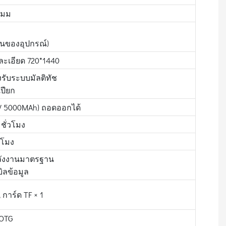
4มม
ชันของอุปกรณ์)
มละเอียด 720*1440
งรับระบบมัลติทัช
เปียก
8V 5000MAh) ถอดออกได้
ชั่วโมง
วโมง
พลังงานมาตรฐาน
ิลข้อมูล
 การ์ด TF × 1
 OTG