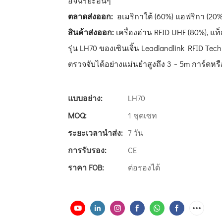
อัจฉริยะอื่นๆ
ตลาดส่งออก:
อเมริกาใต้ (60%) แอฟริกา (20%)
สินค้าส่งออก:
เครื่องอ่าน RFID UHF (80%), แท
รุ่น LH70 ของเซินเจิ้น Leadlandlink RFID Tec
ตรวจจับได้อย่างแม่นยำสูงถึง 3 ~ 5m การ์ดห
แบบอย่าง:
LH70
MOQ:
1 ชุดเซท
ระยะเวลานำส่ง:
7 วัน
การรับรอง:
CE
ราคา FOB:
ต่อรองได้