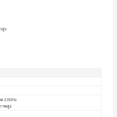
วสูง
ิต 2.0GHz
ภาพสูง