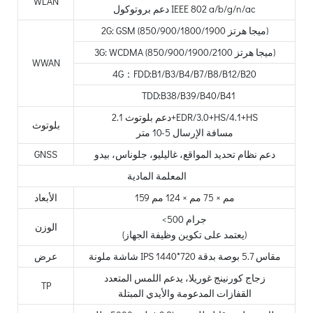
WLAN
دعم بروتوكول IEEE 802 a/b/g/n/ac
2G: GSM (850/900/1800/1900 ميجا هرتز)
3G: WCDMA (850/900/1900/2100 ميجا هرتز)
WWAN
4G：FDD:B1/B3/B4/B7/B8/B12/B20
TDD:B38/B39/B40/B41
دعم بلوتوث 2.1+EDR/3.0+HS/4.1+HS
بلوتوث
مسافة الإرسال 5-10 متر
دعم نظام تحديد المواقع، غاليليو، جلوناس، بيدو
GNSS
المعلمة المادية
159 مم × 75 مم × 124 مم
الأبعاد
<500 جرام
الوزن
(يعتمد على تكوين وظيفة الجهاز)
شاشة ملونة IPS مقاس 5.7 بوصة بدقة 720*1440
عرض
زجاج كورنينج غوريلا، يدعم اللمس المتعدد
TP
القفازات المدعومة والأيدي المبتلة