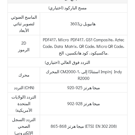
مسح الباركود (اختياري)
الماسح الضوئي
هانيويل ن3603
لتصوير ثنائي
الأبعاد
PDF417، Micro PDF417، GS1 Composite، Aztec
2D
Code، Data Matrix، QR Code، Micro QR Code،
الرموز
ماكسيكود، كود هانكسين، الخ.
التردد فوق العالي (اختياري)
المحرك CM2000-1، استنادًا إلى Impinj Indy
محرك
R2000
920-925 ميجا هرتز
التردد (CHN)
التردد (الولايات
902-928 ميجا هرتز
المتحدة
الأمريكية)
التردد (السجل
865-868 ميجا هرتز (ETSI EN 302 208)
الصحي
الإلكتروني)