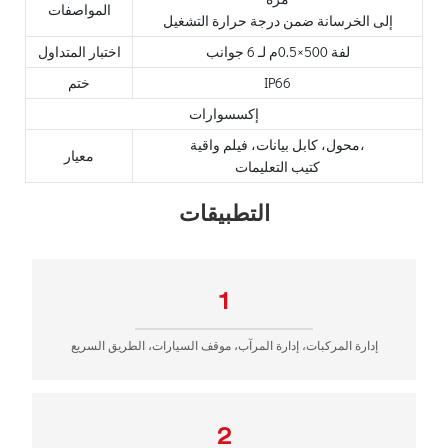
المواصفات
إلى الخرسانة ضمن درجة حرارة التشغيل
لفة 500×0.5م لـ 6 جوانب
اختبار المتداول
IP66
ختم
إكسسوارات
محول، كابل بيانات، فيلم واقية،
معيار
كتيب التعليمات
التطبيقات
1
إدارة المركبات، إدارة المرآب، موقف السيارات، الطريق السريع
2