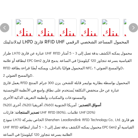
ليدلاندلينك LH70 قارئ RFID UHF المحمول المساعد الشخصي الرقمي
طراز LH70 عبارة عن قارئ UHF RFID محمول يمكنه الكشف بدقة تصل إلى 3 ~ 5 أمتار
لبطاقة أو علامة EPC Gen2 القياسية بسرعة تتجاوز 120 كيلومترًا في الساعة. يدمج قارئ
RFID المحمول هوائيًا بالداخل، ويمكنه أيضًا قراءة بطاقة NFC، والمسح الضوئي 1D،
والمسح الضوئي 2D...
يعمل قارئ RFID المحمول بواسطة بطارية بوليمر قابلة للشحن. يزن 300 جرام. المنتج
عبارة عن حل منخفض التكلفة يُستخدم على نطاق واسع في الأنظمة اللوجستية
والمستودعات والمكتبات وأنظمة التعريف الذكية الأخرى.
أسواق التصدير:
أمريكا الجنوبية (60%)، أفريقيا (20%)، أخرى (20%)
قارئات UHF RFID (80%)، علامات UHF (20%)
تصدير المنتجات:
نموذج LH70 الخاص بشركة Shenzhen Leadlandlink RFID Technology Co., Ltd. هو قارئ
UHF RFID محمول يمكنه الكشف بدقة تصل إلى 3 ~ 5 أمتار لبطاقة EPC Gen2 القياسية أو
العلامة بسرعة تتجاوز 120 كيلومترًا في الساعة