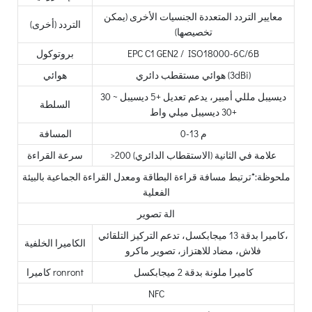
معايير التردد المتعددة الجنسيات الأخرى (يمكن
التردد (أخرى)
تخصيصها)
EPC C1 GEN2 / ISO18000-6C/6B
بروتوكول
هوائي مستقطب دائري (3dBi)
هوائي
30 ديسيبل مللي أمبير، يدعم تعديل +5 ديسيبل ~
السلطة
+30 ديسيبل ميلي واط
0-13 م
المسافة
>200 علامة في الثانية (الاستقطاب الدائري)
سرعة القراءة
ملحوظة:*ترتبط مسافة قراءة البطاقة ومعدل القراءة الجماعية بالبيئة
الفعلية
الة تصوير
كاميرا بدقة 13 ميجابكسل، تدعم التركيز التلقائي،
الكاميرا الخلفية
فلاش، مضاد للاهتزاز، تصوير ماكرو
كاميرا ملونة بدقة 2 ميجابكسل
كاميرا ronront
NFC