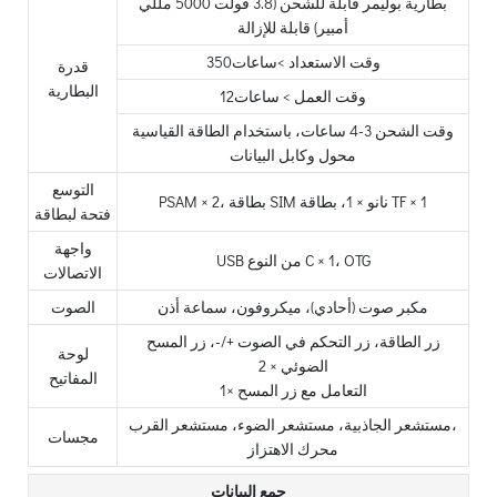
بطارية بوليمر قابلة للشحن (3.8 فولت 5000 مللي
أمبير) قابلة للإزالة
وقت الاستعداد >ساعات350
قدرة
البطارية
وقت العمل > ساعات12
وقت الشحن 3-4 ساعات، باستخدام الطاقة القياسية
محول وكابل البيانات
التوسع
PSAM × 2، بطاقة SIM نانو × 1، بطاقة TF × 1
فتحة لبطاقة
واجهة
USB من النوع C × 1، OTG
الاتصالات
مكبر صوت (أحادي)، ميكروفون، سماعة أذن
الصوت
زر الطاقة، زر التحكم في الصوت +/-، زر المسح
لوحة
الضوئي × 2
المفاتيح
التعامل مع زر المسح ×1
مستشعر الجاذبية، مستشعر الضوء، مستشعر القرب،
مجسات
محرك الاهتزاز
جمع البيانات