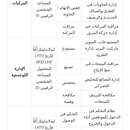
المركبات
إدارة الحاويات في
قفص الاتهام /
الطرق والسكك
الحاوية
الحديدية والرصيف
مراقبة المركبات في
مراقب
إدارة حركة المرور
المركبة
المستودعات، السوبر
ماركت، البريد، إدارة
مستودع
الطرود
مراقبة المنتجات في
تصنيع
الإدارة
خط الإنتاج
اللوجستية
إدارة البضائع للتخليص
مخصص
الجمركي
مكافحة التزييف
مكافحة
للمنتجات
وهمية
نظام التحكم في
التحكم في
الدخول للموظفين أثناء
الوصول
الدخول والخروج