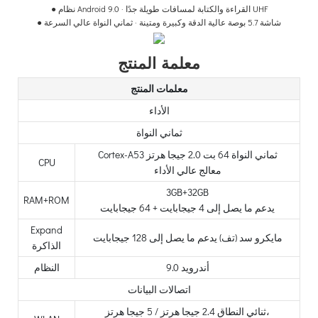
نظام Android 9.0 · القراءة والكتابة لمسافات طويلة جدًا UHF
●
شاشة 5.7 بوصة عالية الدقة وكبيرة ومتينة · ثماني النواة عالي السرعة
●
معلمة المنتج
معلمات المنتج
الأداء
ثماني النواة
Cortex-A53 ثماني النواة 64 بت 2.0 جيجا هرتز
CPU
معالج عالي الأداء
3GB+32GB
RAM+ROM
يدعم ما يصل إلى 4 جيجابايت + 64 جيجابايت
Expand
مايكرو سد (تف) يدعم ما يصل إلى 128 جيجابايت
الذاكرة
أندرويد 9.0
النظام
اتصالات البيانات
ثنائي النطاق 2.4 جيجا هرتز / 5 جيجا هرتز،