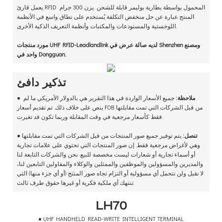
يعمل قارئ RFID المحمول بواسطة بطارية بوليمر قابلة للشحن يزن 300 جرام
المنتج عبارة عن حل منخفض التكلفة يُستخدم على نطاق واسع في الأنظمة
اللوجستية والمستودعات والمكتبات وأنظمة التعريف الذكية الأخرى.
مورد منتجات UHF RFID-Leadlandlink لديه صالة عرض في Shenzhen ومصنع
واحد في Dongguan.
تذكير دافئ
ملاحظة:
جميع الأسعار الواردة في هذا التقرير هي بالدولار الأمريكي ما لم
●
ينص على خلاف ذلك. تم تقديم أسعار FOB من قبل الشركات التي تمت مقابلتها
فقط كأسعار مرجعية في وقت المقابلة وربما تكون قد تغيرت.
تنصل:
يتم توفير جميع صور المنتجات من قبل الشركات التي تمت مقابلتها
●
وهي لأغراض مرجعية فقط. إن صور المنتجات التي تحتوي على علامات تجارية
أو أسماء تجارية أو شعارات ليست مخصصة للبيع. نحن والشركات التابعة لنا
والمديرين والمسؤولين والموظفين والممثلين والوكلاء والمقاولين التابعين لنا،
لا نقبل ولن نتحمل أي مسؤولية أو التزام تجاه صور المنتج (أو أي جزء منها) التي
تنتهك أي ملكية فكرية أو غيرها حقوق طرف ثالث.
LH70
● UHF HANDHELD READ-WRITE INTELLIGENT TERMINAL