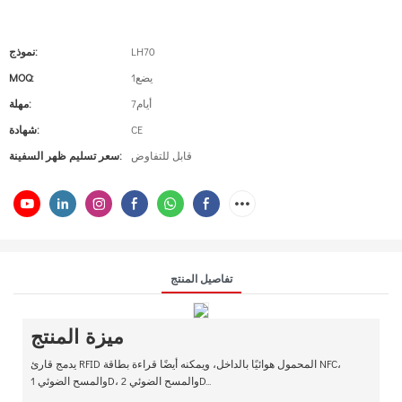
LH70
نموذج:
يضع1
MOQ:
أيام7
مهلة:
CE
شهادة:
قابل للتفاوض
سعر تسليم ظهر السفينة:
تفاصيل المنتج
ميزة المنتج
يدمج قارئ RFID المحمول هوائيًا بالداخل، ويمكنه أيضًا قراءة بطاقة NFC،
والمسح الضوئي 1D، والمسح الضوئي 2D...