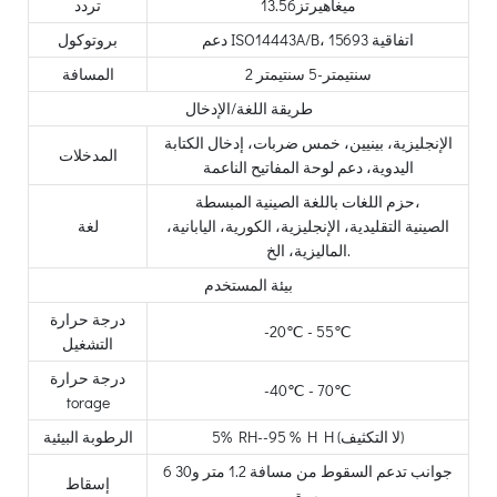
ميغاهيرتز13.56
تردد
دعم ISO14443A/B، اتفاقية 15693
بروتوكول
2 سنتيمتر-5 سنتيمتر
المسافة
طريقة اللغة/الإدخال
الإنجليزية، بينيين، خمس ضربات، إدخال الكتابة
المدخلات
اليدوية، دعم لوحة المفاتيح الناعمة
حزم اللغات باللغة الصينية المبسطة،
الصينية التقليدية، الإنجليزية، الكورية، اليابانية،
لغة
الماليزية، الخ.
بيئة المستخدم
درجة حرارة
-20℃ - 55℃
التشغيل
درجة حرارة
-40℃ - 70℃
torage
5% RH--95 % H H (لا التكثيف)
الرطوبة البيئية
6 جوانب تدعم السقوط من مسافة 1.2 متر و30
إسقاط
مرة