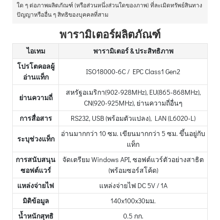
ใด ๆ ต่อภาพผลิตภัณฑ์ (หรือส่วนหนึ่งส่วนใดของภาพ) ที่ละเมิดทรัพย์สินทาง
ปัญญาหรืออื่น ๆ สิทธิของบุคคลที่สาม
พารามิเตอร์ผลิตภัณฑ์
ไอเทม
พารามิเตอร์ & ประสิทธิภาพ
โปรโตคอลผู้
ISO18000-6C / EPC Class1 Gen2
อ่านแท็ก
สหรัฐอเมริกา(902-928MHz), EU(865-868MHz),
ย่านความถี่
CN(920-925MHz), ย่านความถี่อื่นๆ
การสื่อสาร
RS232, USB (พร้อมตัวแปลง), LAN (L6020-L)
อ่านมากกว่า 10 ซม. เขียนมากกว่า 5 ซม. ขึ้นอยู่กับ
ระบุช่วงแท็ก
แท็ก
การสนับสนุน
จัดเตรียม Windows API, ซอฟต์แวร์ตัวอย่างสาธิต
ซอฟต์แวร์
(พร้อมซอร์สโค้ด)
แหล่งจ่ายไฟ
แหล่งจ่ายไฟ DC 5V / 1A
มิติข้อมูล
140x100x30มม.
น้ำหนักสุทธิ
0.5 กก.