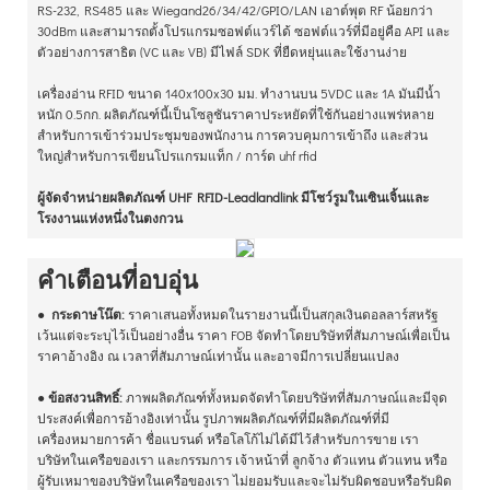
RS-232, RS485 และ Wiegand26/34/42/GPIO/LAN เอาต์พุต RF น้อยกว่า
30dBm และสามารถตั้งโปรแกรมซอฟต์แวร์ได้ ซอฟต์แวร์ที่มีอยู่คือ API และ
ตัวอย่างการสาธิต (VC และ VB) มีไฟล์ SDK ที่ยืดหยุ่นและใช้งานง่าย
เครื่องอ่าน RFID ขนาด 140x100x30 มม. ทำงานบน 5VDC และ 1A มันมีน้ำ
หนัก 0.5กก. ผลิตภัณฑ์นี้เป็นโซลูชันราคาประหยัดที่ใช้กันอย่างแพร่หลาย
สำหรับการเข้าร่วมประชุมของพนักงาน การควบคุมการเข้าถึง และส่วน
ใหญ่สำหรับการเขียนโปรแกรมแท็ก / การ์ด uhf rfid
ผู้จัดจำหน่ายผลิตภัณฑ์ UHF RFID-Leadlandlink มีโชว์รูมในเซินเจิ้นและ
โรงงานแห่งหนึ่งในตงกวน
คำเตือนที่อบอุ่น
●
กระดาษโน๊ต:
ราคาเสนอทั้งหมดในรายงานนี้เป็นสกุลเงินดอลลาร์สหรัฐ
เว้นแต่จะระบุไว้เป็นอย่างอื่น ราคา FOB จัดทำโดยบริษัทที่สัมภาษณ์เพื่อเป็น
ราคาอ้างอิง ณ เวลาที่สัมภาษณ์เท่านั้น และอาจมีการเปลี่ยนแปลง
●
ข้อสงวนสิทธิ์:
ภาพผลิตภัณฑ์ทั้งหมดจัดทำโดยบริษัทที่สัมภาษณ์และมีจุด
ประสงค์เพื่อการอ้างอิงเท่านั้น รูปภาพผลิตภัณฑ์ที่มีผลิตภัณฑ์ที่มี
เครื่องหมายการค้า ชื่อแบรนด์ หรือโลโก้ไม่ได้มีไว้สำหรับการขาย เรา
บริษัทในเครือของเรา และกรรมการ เจ้าหน้าที่ ลูกจ้าง ตัวแทน ตัวแทน หรือ
ผู้รับเหมาของบริษัทในเครือของเรา ไม่ยอมรับและจะไม่รับผิดชอบหรือรับผิด