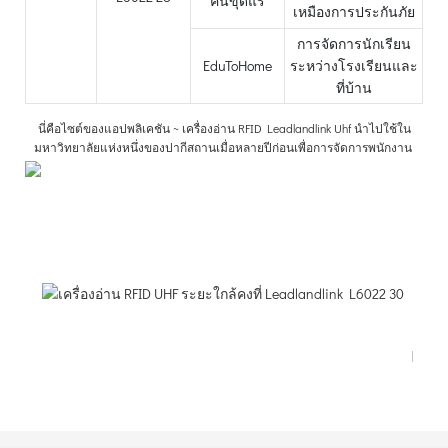
คนขุดแร่
เหมืองการประกันภัย
การจัดการนักเรียน
EduToHome
ระหว่างโรงเรียนและ
ที่บ้าน
นี่คือไซต์ของแอปพลิเคชัน ~ เครื่องอ่าน RFID Leadlandlink Uhf นำไปใช้ใน
มหาวิทยาลัยแห่งหนึ่งของปากีสถานเมื่อหลายปีก่อนเพื่อการจัดการพนักงาน
คู่มือผู
ใช้
เครื่อ
อ่าน
RFI
บนเ
สก์ท็
L602
PDF