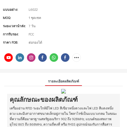
แบบอย่าง:
L6022
MOQ:
1 ชุดเซท
ระยะเวลานำส่ง:
7 วัน
การรับรอง:
FCC
ราคา FOB:
ต่อรองได้
รายละเอียดผลิตภัณฑ์
คุณลักษณะของผลิตภัณฑ์
เครื่องอ่าน RFID ระยะใกล้มีไฟ LED สีเขียวหนึ่งดวงและไฟ LED สีแดงหนึ่ง
ดวง และมีเสาอากาศขนาดเล็กอยู่ภายใน โพลาไรซ์เป็นแบบวงกลม ในขณะ
ที่ความถี่คือมาตรฐานสหรัฐอเมริกา 902 ถึง 928MHz, แบนด์ของสหภาพ
ยุโรป 865 ถึง 868MHz, ความถี่คงที่ หรือ FHSS อุปกรณ์รองรับการสื่อสาร