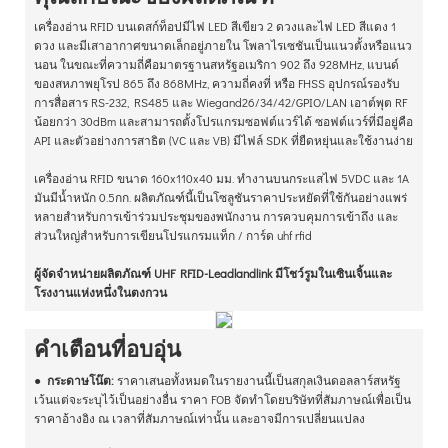
เครื่องอ่าน RFID บนเดสก์ท็อปมีไฟ LED สีเขียว 2 ดวงและไฟ LED สีแดง 1
ดวง และมีเสาอากาศขนาดเล็กอยู่ภายใน โพลาไรเซชันเป็นแนวตั้งหรือแนว
นอน ในขณะที่ความถี่คือมาตรฐานสหรัฐอเมริกา 902 ถึง 928MHz, แบนด์
ของสหภาพยุโรป 865 ถึง 868MHz, ความถี่คงที่ หรือ FHSS อุปกรณ์รองรับ
การสื่อสาร RS-232, RS485 และ Wiegand26/34/42/GPIO/LAN เอาต์พุต RF
น้อยกว่า 30dBm และสามารถตั้งโปรแกรมซอฟต์แวร์ได้ ซอฟต์แวร์ที่มีอยู่คือ
API และตัวอย่างการสาธิต (VC และ VB) มีไฟล์ SDK ที่ยืดหยุ่นและใช้งานง่าย
เครื่องอ่าน RFID ขนาด 160x110x40 มม. ทำงานบนกระแสไฟ 5VDC และ 1A
มันมีน้ำหนัก 0.5กก. ผลิตภัณฑ์นี้เป็นโซลูชันราคาประหยัดที่ใช้กันอย่างแพร่
หลายสำหรับการเข้าร่วมประชุมของพนักงาน การควบคุมการเข้าถึง และ
ส่วนใหญ่สำหรับการเขียนโปรแกรมแท็ก / การ์ด uhf rfid
ผู้จัดจำหน่ายผลิตภัณฑ์ UHF RFID-Leadlandlink มีโชว์รูมในเซินเจิ้นและ
โรงงานแห่งหนึ่งในตงกวน
คำเตือนที่อบอุ่น
●
กระดาษโน๊ต:
ราคาเสนอทั้งหมดในรายงานนี้เป็นสกุลเงินดอลลาร์สหรัฐ
เว้นแต่จะระบุไว้เป็นอย่างอื่น ราคา FOB จัดทำโดยบริษัทที่สัมภาษณ์เพื่อเป็น
ราคาอ้างอิง ณ เวลาที่สัมภาษณ์เท่านั้น และอาจมีการเปลี่ยนแปลง