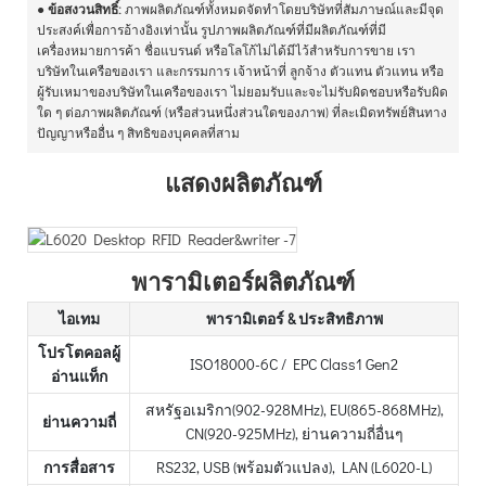
●
ข้อสงวนสิทธิ์:
ภาพผลิตภัณฑ์ทั้งหมดจัดทำโดยบริษัทที่สัมภาษณ์และมีจุด
ประสงค์เพื่อการอ้างอิงเท่านั้น รูปภาพผลิตภัณฑ์ที่มีผลิตภัณฑ์ที่มี
เครื่องหมายการค้า ชื่อแบรนด์ หรือโลโก้ไม่ได้มีไว้สำหรับการขาย เรา
บริษัทในเครือของเรา และกรรมการ เจ้าหน้าที่ ลูกจ้าง ตัวแทน ตัวแทน หรือ
ผู้รับเหมาของบริษัทในเครือของเรา ไม่ยอมรับและจะไม่รับผิดชอบหรือรับผิด
ใด ๆ ต่อภาพผลิตภัณฑ์ (หรือส่วนหนึ่งส่วนใดของภาพ) ที่ละเมิดทรัพย์สินทาง
ปัญญาหรืออื่น ๆ สิทธิของบุคคลที่สาม
แสดงผลิตภัณฑ์
พารามิเตอร์ผลิตภัณฑ์
ไอเทม
พารามิเตอร์ & ประสิทธิภาพ
โปรโตคอลผู้
ISO18000-6C / EPC Class1 Gen2
อ่านแท็ก
สหรัฐอเมริกา(902-928MHz), EU(865-868MHz),
ย่านความถี่
CN(920-925MHz), ย่านความถี่อื่นๆ
การสื่อสาร
RS232, USB (พร้อมตัวแปลง), LAN (L6020-L)