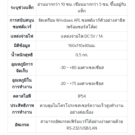
อ่านมากกว่า 10 ซม. เขียนมากกว่า 5 ซม. ขึ้นอยู่กับ
ระบุช่วงแท็ก
แท็ก
การสนับสนุน
จัดเตรียม Windows API, ซอฟต์แวร์ตัวอย่างสาธิต
ซอฟต์แวร์
(พร้อมซอร์สโค้ด)
แหล่งจ่ายไฟ
แหล่งจ่ายไฟ DC 5V / 1A
มิติข้อมูล
160x110x40มม.
น้ำหนักสุทธิ
0.5 กก.
อุณหภูมิการ
-30 ~ +80 องศาเซลเซียส
จัดเก็บ
อุณหภูมิใน
-20 ~ +75 องศาเซลเซียส
การทำงาน
คลาสไอพี
IP54
ประสิทธิภาพ
ควบคุมไมโครโปรเซสเซอร์ความเร็วสูงทำงาน
การทำงาน
อย่างต่อเนื่อง
สามารถอัพเกรดเฟิร์มแวร์ได้อย่างง่ายดายด้วย
อัพเกรด
RS-232/USB/LAN