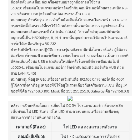
ต้องติดตั้งและเชื่อมต่อเครื่องอ่านอย่างถูกต้องก่อนใช้งาน
L6020: เชื่อมต่อโปรแกรมเมอร์การ์ดเข้ากับคอมพิวเตอร์ด้วยสายเคเบิล RS-
232 หรือสาย USB (พร้อมตัวแปลง RS232 เป็น USB)
หมายเหตุ: สำหรับรุ่น USB จำเป็นต้องติดตั้งโปรแกรมไดรเวอร์ USB-RS232
กรุณาติดตั้งไดรเวอร์ที่เราให้ไว้ หลังจากนั้น พอร์ต USB จะถูกจำลองเป็น
หมายเลขพอร์ตอนุกรมทั่วไป (เช่น COM4) โปรดตั้งค่าคุณสมบัติพอร์ต
อนุกรมนี้เป็น 115200bps, 8, N, 1 จากนั้นคุณสามารถใช้งานโปรแกรมเมอร์
การ์ดได้เหมือนกับรุ่น RS-232
สำหรับพีซีหรือระบบปฏิบัติการบางรุ่น หลังจากติดตั้งไดรเวอร์แล้ว ผู้ใช้อาจ
ต้องรีสตาร์ทคอมพิวเตอร์เพื่อตรวจสอบไดรเวอร์ บางครั้งอาจเป็นทางออกที่
ดีที่จะเสียบขั้วต่อ USB แล้วเสียบใหม่อีกครั้งในกรณีที่การเชื่อมต่อไม่ดี
L6020-L: เชื่อมต่อโปรแกรมเมอร์การ์ดเข้ากับคอมพิวเตอร์หรือ HUB ด้วย
สาย LAN (RJ45)
หมายเหตุ: ที่อยู่ IP ของเครื่องอ่านเริ่มต้นคือ 192.168.0.178 พอร์ตคือ 4001
ผู้ใช้ควรตั้งค่าที่อยู่ IP ของพีซีให้อยู่ในส่วนเดียวกับเครื่องอ่าน (เช่น ที่อยู่ IP
ของพีซีคือ 192.168.0.100, Mask คือ 255.255.255.0, Gateway คือ 192.168.0.1)
หลังจากเปิดเครื่องโดยการเสียบไฟ DC 5V โปรแกรมเมอร์การ์ดจะส่งเสีย
งบี๊บพร้อมไฟ LED สีแดง มีไฟ LED สามดวงบนแผงเครื่องอ่านเพื่อระบุ
สถานะการทำงานที่แตกต่างกัน:
เพาเวอร์ (สีแดง):
ไฟ LED แสดงสถานะพลังงาน
คอมม์ (สีเขียว):
ไฟ LED แสดงสถานะการสื่อสาร