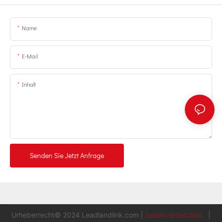
Name
E-Mail
Inhalt
Senden Sie Jetzt Anfrage
Urheberrecht© 2024
Leadlandlink.com
|
Seitenverzeichnis
|