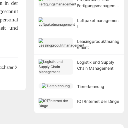
n in der
Fertigungsmanageme
gescannt
nt
ersonal
Luftpaketmanagemen
t
keit und
Leasingproduktmanag
ement
Logistik und Supply
ächster
Chain Management
Tiererkennung
IOT/Internet der Dinge