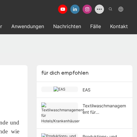
r
Anwendungen
Nachrichten
Fälle
Kontakt
für dich empfohlen
EAS
Textilwaschmanagem
ent für
Hotels/Krankenhäuser
ände und
ände wie
Produktions- und