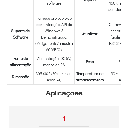
software
160Km/h 
ser identif
Fornece protocolo de
comunicação, API do
O firmware
Suporte de
Windows &
ser atual
Atualizar
Software
Demonstração,
facilment
código-fonte/amostra
RS232/US
VC/VB/C#
Fonte de
Alimentação DC 5V,
Peso
2.0kg
alimentação
menos de 2A
305x305x20 mm (sem
Temperatura de
-30 ~ +85 
Dimensão
encaixe)
armazenamento
Celsiu
Aplicações
1