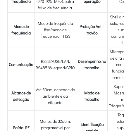
frequência
(920-925 MHz), outra
operação
Celsiu
faixa de frequência.
Shell direto
Modo de frequência
solo, resist
Modo de
Proteção Anti-
fixa/modo de
surtos 
frequência
trovão
frequência FHSS
comunicaç
1,5KV
Microproce
de alta vel
RS232/USB/LAN,
Desempenho no
Comunicação
controla
RS485/Wiegand/GPIO
trabalho
funcionan
forma cons
Suporta 
Até 50cm, depende do
Alcance de
Modo de
Master-Sl
ambiente e da
detecção
trabalho
modo
etiqueta
Trigger/Aut
Tags c
Menos de 32dBm,
velocid
Identificação
Saída RF
programável por
superio
rápida