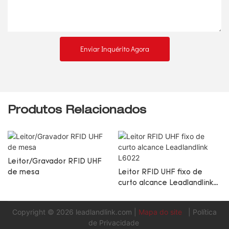
Enviar Inquérito Agora
Produtos Relacionados
Leitor/Gravador RFID UHF
de mesa
Leitor RFID UHF fixo de
curto alcance Leadlandlink
L6022
Copyright © 2026
leadlandlink.com
|
Mapa do site
|
Política
de Privacidade