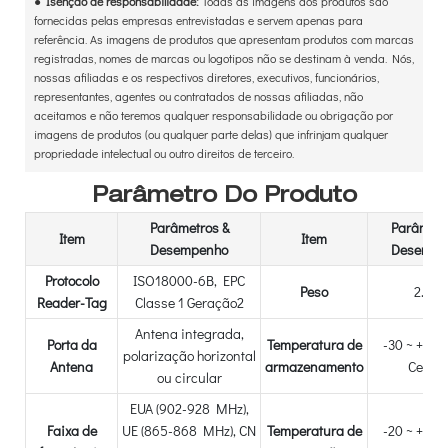
●
Isenção de responsabilidade:
Todas as imagens dos produtos são
fornecidas pelas empresas entrevistadas e servem apenas para
referência. As imagens de produtos que apresentam produtos com marcas
registradas, nomes de marcas ou logotipos não se destinam à venda. Nós,
nossas afiliadas e os respectivos diretores, executivos, funcionários,
representantes, agentes ou contratados de nossas afiliadas, não
aceitamos e não teremos qualquer responsabilidade ou obrigação por
imagens de produtos (ou qualquer parte delas) que infrinjam qualquer
propriedade intelectual ou outro direitos de terceiro.
Parâmetro Do Produto
Parâmetros &
Parâmetr
Item
Item
Desempenho
Desempe
Protocolo
ISO18000-6B, EPC
Peso
2.0kg
Reader-Tag
Classe 1 Geração2
Antena integrada,
Porta da
Temperatura de
-30 ~ +85 
polarização horizontal
Antena
armazenamento
Celsiu
ou circular
EUA (902-928 MHz),
Faixa de
UE (865-868 MHz), CN
Temperatura de
-20 ~ +80 