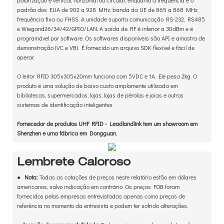
polarização é vertical, horizontal ou circular, enquanto a frequência é o
padrão dos EUA de 902 a 928 MHz, banda da UE de 865 a 868 MHz,
frequência fixa ou FHSS. A unidade suporta comunicação RS-232, RS485
e Wiegand26/34/42/GPIO/LAN. A saída de RF é inferior a 30dBm e é
programável por software. Os softwares disponíveis são API e amostra de
demonstração (VC e VB). É fornecido um arquivo SDK flexível e fácil de
operar.
O leitor RFID 305x305x20mm funciona com 5VDC e 1A. Ele pesa 2kg. O
produto é uma solução de baixo custo amplamente utilizada em
bibliotecas, supermercados, lojas, lojas de pérolas e joias e outros
sistemas de identificação inteligentes.
Fornecedor de produtos UHF RFID - Leadlandlink tem um showroom em
Shenzhen e uma fábrica em Dongguan.
Lembrete Caloroso
●
Nota:
Todas as cotações de preços neste relatório estão em dólares
americanos, salvo indicação em contrário. Os preços FOB foram
fornecidos pelas empresas entrevistadas apenas como preços de
referência no momento da entrevista e podem ter sofrido alterações.