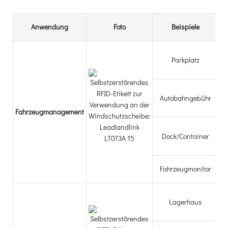
Anwendung
Foto
Beispiele
Parkplatz
La
Autobahngebühr
Fahrzeugmanagement
C
Dock/Container
a
Fahrzeugmonitor
Lagerhaus