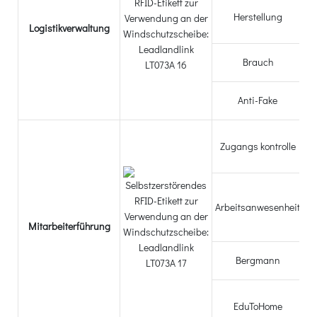
Herstellung
Logistikverwaltung
W
Brauch
Anti-Fake
Zu
Zugangs kontrolle
d
Arbeitsanwesenheit
Mitarbeiterführung
B
Bergmann
EduToHome