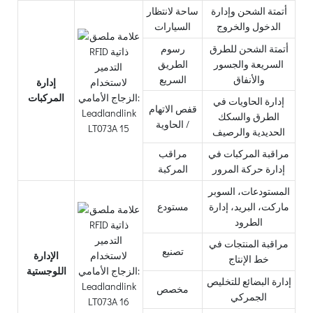
أتمتة الشحن وإدارة
ساحة لانتظار
الدخول والخروج
السيارات
أتمتة الشحن للطرق
رسوم
السريعة والجسور
الطريق
والأنفاق
السريع
إدارة
المركبات
إدارة الحاويات في
قفص الاتهام
الطرق والسكك
/ الحاوية
الحديدية والرصيف
مراقبة المركبات في
مراقب
إدارة حركة المرور
المركبة
المستودعات، السوبر
ماركت، البريد، إدارة
مستودع
الطرود
مراقبة المنتجات في
تصنيع
الإدارة
خط الإنتاج
اللوجستية
إدارة البضائع للتخليص
مخصص
الجمركي