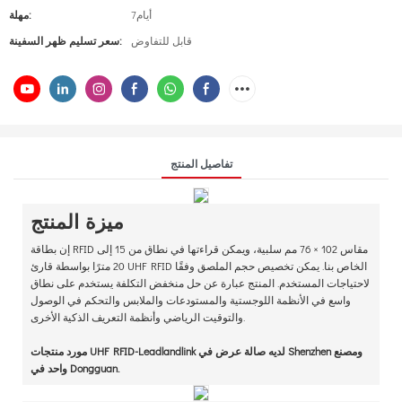
أيام7
مهلة:
قابل للتفاوض
سعر تسليم ظهر السفينة:
تفاصيل المنتج
ميزة المنتج
إن بطاقة RFID مقاس 102 × 76 مم سلبية، ويمكن قراءتها في نطاق من 15 إلى
20 مترًا بواسطة قارئ UHF RFID الخاص بنا. يمكن تخصيص حجم الملصق وفقًا
لاحتياجات المستخدم. المنتج عبارة عن حل منخفض التكلفة يستخدم على نطاق
واسع في الأنظمة اللوجستية والمستودعات والملابس والتحكم في الوصول
والتوقيت الرياضي وأنظمة التعريف الذكية الأخرى.
مورد منتجات UHF RFID-Leadlandlink لديه صالة عرض في Shenzhen ومصنع
واحد في Dongguan.