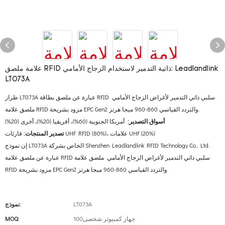
علامة ملصق RFID ذاتية التدمير لاستخدام الزجاج الأمامي: Leadlandlink
LT073A
طراز LT073A عبارة عن ملصق بطاقة RFID سلبي ذاتي التدمير لأغراض الزجاج الأمامي
ملصق علامة RFID مزود بشريحة EPC Gen2 والتردد القياسي 860-960 ميجا هرتز.
أسواق التصدير:
أمريكا الجنوبية (60%)، أفريقيا (20%)، أخرى (20%)
قارئات UHF RFID (80%)، علامات UHF (20%)
تصدير المنتجات:
إن نموذج LT073A الخاص بشركة Shenzhen Leadlandlink RFID Technology Co., Ltd.
عبارة عن ملصق علامة RFID سلبي ذاتي التدمير لأغراض الزجاج الأمامي ملصق علامة
RFID مزود بشريحة EPC Gen2 والتردد القياسي 860-960 ميجا هرتز
LT073A
نموذج:
جهاز كمبيوتر شخصى100
MOQ: