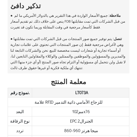
تذكير دافئ
ملاحظة:
جميع الأسعار الواردة في هذا التقرير هي بالدولار الأمريكي ما لم
●
ينص على خلاف ذلك. تم تقديم أسعار FOB من قبل الشركات التي تمت مقابلتها
فقط كأسعار مرجعية في وقت المقابلة وربما تكون قد تغيرت.
تنصل:
يتم توفير جميع صور المنتجات من قبل الشركات التي تمت مقابلتها
●
وهي لأغراض مرجعية فقط. إن صور المنتجات التي تحتوي على علامات تجارية
أو أسماء تجارية أو شعارات ليست مخصصة للبيع. نحن والشركات التابعة لنا
والمديرين والمسؤولين والموظفين والممثلين والوكلاء والمقاولين التابعين لنا،
لا نقبل ولن نتحمل أي مسؤولية أو التزام تجاه صور المنتج (أو أي جزء منها) التي
تنتهك أي ملكية فكرية أو غيرها حقوق طرف ثالث.
معلمة المنتج
LT073A
نموذج رقم.
علامة RFID للزجاج الأمامي ذاتية التدمير
مم102x76
البعد
EPC الجنرال2
نوع الرقاقة
860-960 ميجا هرتز
تردد