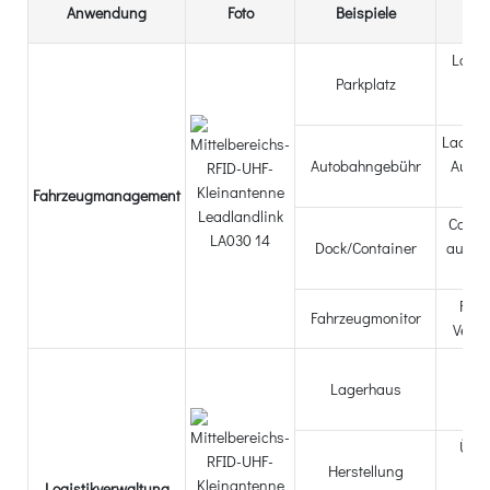
Anwendung
Foto
Beispiele
B
Ladea
Parkplatz
Pas
M
Ladeau
Autobahngebühr
Autob
Fahrzeugmanagement
Conta
Dock/Container
auf St
Fahr
Fahrzeugmonitor
Verk
Lag
Lagerhaus
Pa
Über
Herstellung
Pr
Logistikverwaltung