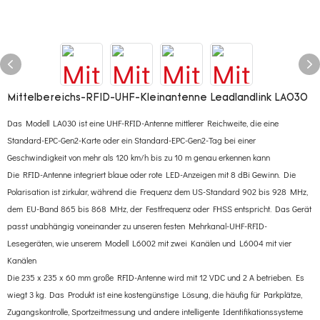
Mittelbereichs-RFID-UHF-Kleinantenne Leadlandlink LA030
Das Modell LA030 ist eine UHF-RFID-Antenne mittlerer Reichweite, die eine
Standard-EPC-Gen2-Karte oder ein Standard-EPC-Gen2-Tag bei einer
Geschwindigkeit von mehr als 120 km/h bis zu 10 m genau erkennen kann
Die RFID-Antenne integriert blaue oder rote LED-Anzeigen mit 8 dBi Gewinn. Die
Polarisation ist zirkular, während die Frequenz dem US-Standard 902 bis 928 MHz,
dem EU-Band 865 bis 868 MHz, der Festfrequenz oder FHSS entspricht. Das Gerät
passt unabhängig voneinander zu unseren festen Mehrkanal-UHF-RFID-
Lesegeräten, wie unserem Modell L6002 mit zwei Kanälen und L6004 mit vier
Kanälen
Die 235 x 235 x 60 mm große RFID-Antenne wird mit 12 VDC und 2 A betrieben. Es
wiegt 3 kg. Das Produkt ist eine kostengünstige Lösung, die häufig für Parkplätze,
Zugangskontrolle, Sportzeitmessung und andere intelligente Identifikationssysteme