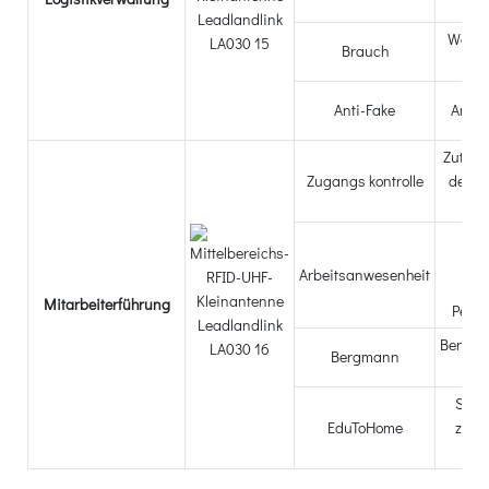
Pr
Waren
Brauch
die 
Anti-Fake
Anti-
Zutritt
Zugangs kontrolle
den E
d
K
An
Arbeitsanwesenheit
A
Mitarbeiterführung
Pers
Bergm
Bergmann
V
Schü
EduToHome
zwis