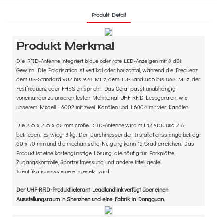
Produkt Detail
Produkt Merkmal
Die RFID-Antenne integriert blaue oder rote LED-Anzeigen mit 8 dBi
Gewinn. Die Polarisation ist vertikal oder horizontal, während die Frequenz
dem US-Standard 902 bis 928 MHz, dem EU-Band 865 bis 868 MHz, der
Festfrequenz oder FHSS entspricht. Das Gerät passt unabhängig
voneinander zu unseren festen Mehrkanal-UHF-RFID-Lesegeräten, wie
unserem Modell L6002 mit zwei Kanälen und L6004 mit vier Kanälen
Die 235 x 235 x 60 mm große RFID-Antenne wird mit 12 VDC und 2 A
betrieben. Es wiegt 3 kg. Der Durchmesser der Installationsstange beträgt
60 x 70 mm und die mechanische Neigung kann 15 Grad erreichen. Das
Produkt ist eine kostengünstige Lösung, die häufig für Parkplätze,
Zugangskontrolle, Sportzeitmessung und andere intelligente
Identifikationssysteme eingesetzt wird.
Der UHF-RFID-Produktlieferant Leadlandlink verfügt über einen
Ausstellungsraum in Shenzhen und eine Fabrik in Dongguan.