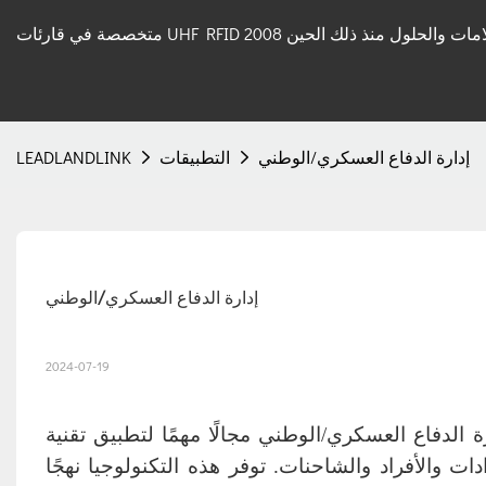
 قارئات UHF RFID والعلامات والحلول منذ ذلك الحين 2008
إدارة الدفاع العسكري/الوطني
التطبيقات
LEADLANDLINK
إدارة الدفاع العسكري/الوطني
2024-07-19
اع العسكري/الوطني مجالًا مهمًا لتطبيق تقنية RFID. في البيئات العسكرية، تُستخدم تقنية RFID لتحديد
دات والأفراد والشاحنات. توفر هذه التكنولوجيا نهجًا