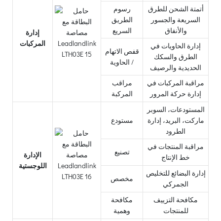
أتمتة الشحن للطرق
رسوم
السريعة والجسور
الطريق
والأنفاق
السريع
إدارة
المركبات
إدارة الحاويات في
قفص الاتهام
الطرق والسكك
/ الحاوية
الحديدية والرصيف
مراقبة المركبات في
مراقب
إدارة حركة المرور
المركبة
المستودعات، السوبر
ماركت، البريد، إدارة
مستودع
الطرود
مراقبة المنتجات في
تصنيع
الإدارة
خط الإنتاج
اللوجستية
إدارة البضائع للتخليص
مخصص
الجمركي
مكافحة التزييف
مكافحة
للمنتجات
وهمية