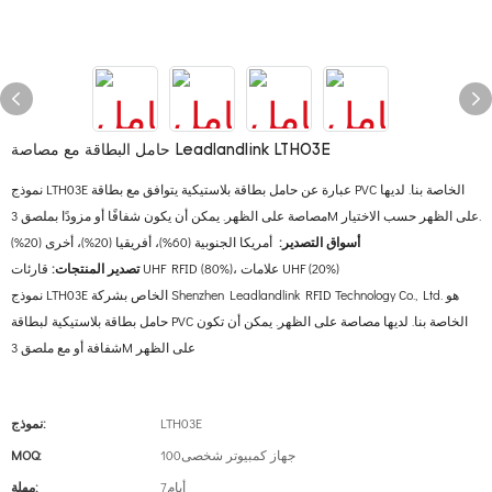
حامل البطاقة مع مصاصة Leadlandlink LTH03E
نموذج LTH03E عبارة عن حامل بطاقة بلاستيكية يتوافق مع بطاقة PVC الخاصة بنا. لديها
مصاصة على الظهر. يمكن أن يكون شفافًا أو مزودًا بملصق 3M على الظهر حسب الاختيار.
أسواق التصدير:
أمريكا الجنوبية (60%)، أفريقيا (20%)، أخرى (20%)
قارئات UHF RFID (80%)، علامات UHF (20%)
تصدير المنتجات:
نموذج LTH03E الخاص بشركة Shenzhen Leadlandlink RFID Technology Co., Ltd. هو
حامل بطاقة بلاستيكية لبطاقة PVC الخاصة بنا. لديها مصاصة على الظهر. يمكن أن تكون
شفافة أو مع ملصق 3M على الظهر
LTH03E
نموذج:
جهاز كمبيوتر شخصى100
MOQ:
أيام7
مهلة: