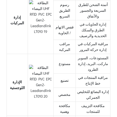
أتمتة الشحن للطرق
رسوم
السريعة والجسور
الطريق
والأنفاق
السريع
إدارة
المركبات
إدارة الحاويات في
قفص الاتهام
الطرق والسكك
/ الحاوية
الحديدية والرصيف
مراقبة المركبات في
مراقب
إدارة حركة المرور
المركبة
المستودعات، السوبر
ماركت، البريد، إدارة
مستودع
الطرود
مراقبة المنتجات في
تصنيع
الإدارة
خط الإنتاج
اللوجستية
إدارة البضائع للتخليص
مخصص
الجمركي
مكافحة التزييف
مكافحة
للمنتجات
وهمية