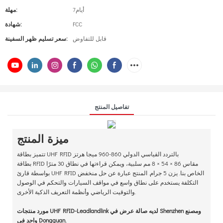
أيام7
مهلة:
FCC
شهادة:
قابل للتفاوض
سعر تسليم ظهر السفينة:
تفاصيل المنتج
ميزة المنتج
تتميز بطاقة UHF RFID بالتردد القياسي الدولي 860-960 ميجا هرتز
بطاقة RFID مقاس 86 × 54 × 8 مم سلبية، ويمكن قراءتها في نطاق 30 مترًا
بواسطة قارئ UHF RFID الخاص بنا. يزن 5 جرام. المنتج عبارة عن حل منخفض
التكلفة يستخدم على نطاق واسع في مواقف السيارات والتحكم في الوصول
والتوقيت الرياضي وأنظمة التعريف الذكية الأخرى.
مورد منتجات UHF RFID-Leadlandlink لديه صالة عرض في Shenzhen ومصنع
واحد في Dongguan.