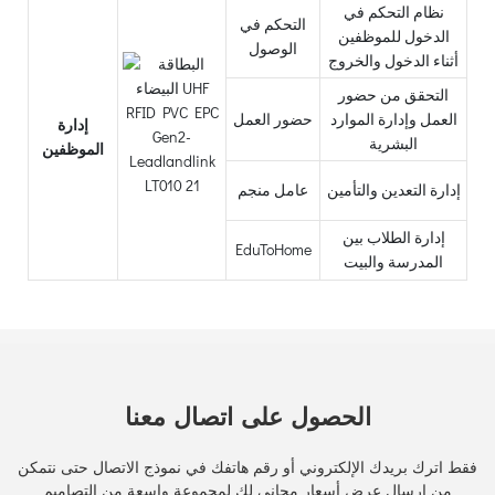
نظام التحكم في
التحكم في
الدخول للموظفين
الوصول
أثناء الدخول والخروج
التحقق من حضور
العمل وإدارة الموارد
حضور العمل
إدارة
البشرية
الموظفين
إدارة التعدين والتأمين
عامل منجم
إدارة الطلاب بين
EduToHome
المدرسة والبيت
الحصول على اتصال معنا
فقط اترك بريدك الإلكتروني أو رقم هاتفك في نموذج الاتصال حتى نتمكن
من إرسال عرض أسعار مجاني لك لمجموعة واسعة من التصاميم