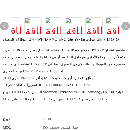
البطاقة البيضاء UHF RFID PVC EPC Gen2-Leadlandlink LT010
طراز LT010 عبارة عن بطاقة PVC بيضاء UHF RFID مع شريحة EPC Gen2. طباعة الشعار
مقبولة. يمكن استخدام بطاقة RFID هذه لأغراض الزجاج الأمامي مع حامل البطاقة، أو في
تطبيق حضور الموظفين، والتحكم في الوصول، وما إلى ذلك. يمكن اكتشافه على مسافة
20-30 مترًا بواسطة قارئ uhf rfid الخاص بنا.
أسواق التصدير:
أمريكا الجنوبية (60%)، أفريقيا (20%)، أخرى (20%)
قارئات UHF RFID (80%)، علامات UHF (20%)
تصدير المنتجات:
نموذج LT010 الخاص بشركة Shenzhen Leadlandlink RFID Technology Co., Ltd. عبارة
عن بطاقة PVC بيضاء UHF RFID مع شريحة EPC Gen2. طباعة الشعار مقبولة
LT010
نموذج:
جهاز كمبيوتر شخصى100
MOQ: