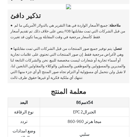
تذكير دافئ
ملاحظة:
جميع الأسعار الواردة في هذا التقرير هي بالدولار الأمريكي ما لم
●
ينص على خلاف ذلك. تم تقديم أسعار FOB من قبل الشركات التي تمت مقابلتها
فقط كأسعار مرجعية في وقت المقابلة وربما تكون قد تغيرت.
تنصل:
يتم توفير جميع صور المنتجات من قبل الشركات التي تمت مقابلتها
●
وهي لأغراض مرجعية فقط. إن صور المنتجات التي تحتوي على علامات تجارية
أو أسماء تجارية أو شعارات ليست مخصصة للبيع. نحن والشركات التابعة لنا
والمديرين والمسؤولين والموظفين والممثلين والوكلاء والمقاولين التابعين لنا،
لا نقبل ولن نتحمل أي مسؤولية أو التزام تجاه صور المنتج (أو أي جزء منها) التي
تنتهك أي ملكية فكرية أو غيرها حقوق طرف ثالث.
معلمة المنتج
مم86x54
البعد
EPC الجنرال2
نوع الرقاقة
860-960 ميجا هرتز
تردد
وضع امدادات
سلبي