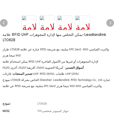
علامة RFID UHF يمكن التخلص منها لإدارة المجوهرات-Leadlandlink
LT082B
طراز LT082B عبارة عن علامة RFID سلبية، مع شريحة EPC Gen2 والتردد القياسي 860-
960 ميجا هرتز
يمكن استخدام علامة RFID UHF لإدارة المجوهرات أو غيرها من الأصول الفاخرة.
أسواق التصدير:
أمريكا الجنوبية (60%)، أفريقيا (20%)، أخرى (20%)
قارئات UHF RFID (80%)، علامات UHF (20%)
تصدير المنتجات:
نموذج LT082B الخاص بشركة Shenzhen Leadlandlink RFID Technology Co., Ltd. عبارة
عن علامة RFID سلبية، مع شريحة EPC Gen2 والتردد القياسي 860-960 ميجا هرتز
LT082B
نموذج:
جهاز كمبيوتر شخصى100
MOQ: