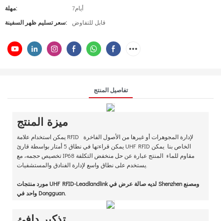
أيام7
مهلة:
قابل للتفاوض
سعر تسليم ظهر السفينة:
تفاصيل المنتج
ميزة المنتج
يمكن استخدام علامة RFID لإدارة المجوهرات أو غيرها من الأصول الفاخرة
يمكن قراءتها في نطاق 5 أمتار بواسطة قارئ UHF RFID الخاص بنا يمكن
تخصيص حجمه، مع IP68 مقاوم للماء المنتج عبارة عن حل منخفض التكلفة
يستخدم على نطاق واسع لإدارة الفنادق والمستشفيات.
مورد منتجات UHF RFID-Leadlandlink لديه صالة عرض في Shenzhen ومصنع
واحد في Dongguan.
تذكير دافئ