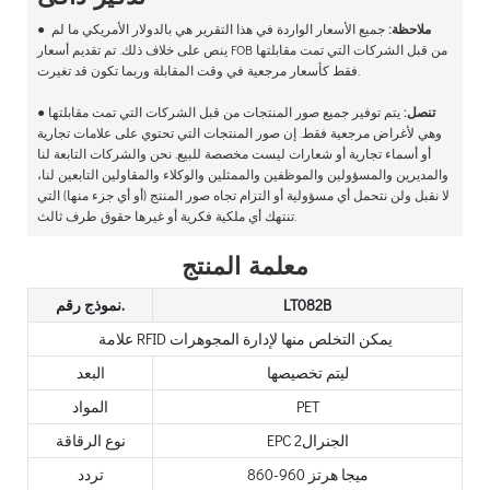
ملاحظة:
جميع الأسعار الواردة في هذا التقرير هي بالدولار الأمريكي ما لم
●
ينص على خلاف ذلك. تم تقديم أسعار FOB من قبل الشركات التي تمت مقابلتها
فقط كأسعار مرجعية في وقت المقابلة وربما تكون قد تغيرت.
تنصل:
يتم توفير جميع صور المنتجات من قبل الشركات التي تمت مقابلتها
●
وهي لأغراض مرجعية فقط. إن صور المنتجات التي تحتوي على علامات تجارية
أو أسماء تجارية أو شعارات ليست مخصصة للبيع. نحن والشركات التابعة لنا
والمديرين والمسؤولين والموظفين والممثلين والوكلاء والمقاولين التابعين لنا،
لا نقبل ولن نتحمل أي مسؤولية أو التزام تجاه صور المنتج (أو أي جزء منها) التي
تنتهك أي ملكية فكرية أو غيرها حقوق طرف ثالث.
معلمة المنتج
LT082B
نموذج رقم.
علامة RFID يمكن التخلص منها لإدارة المجوهرات
ليتم تخصيصها
البعد
PET
المواد
EPC الجنرال2
نوع الرقاقة
860-960 ميجا هرتز
تردد