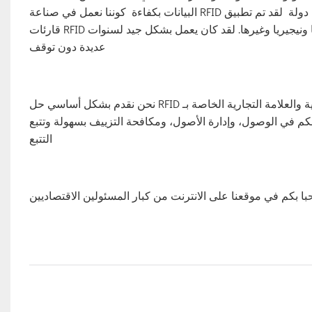
البيانات بكفاءة كوننا نعمل في صناعة RFID منذ أكثر من 16 عامًا، فقد قمنا بخدمة عدة مئات من العملاء من أكثر من مائة دولة لقد تم تطبيق
قارئات RFID طويلة المدى الخاصة بنا بنجاح في رسوم الطرق السريعة في موزمبيق وغانا ونيجيريا وغيرها. لقد كان يعمل بشكل جيد لسنوات
عديدة دون توقف
نحن نقدم بشكل أساسي حل RFID الشامل للعلامة التجارية والعلامة التجارية الخاصة بـ Leadlandlink لمساعدتك على حل مشكلات التحديد
حكم في الوصول، وإدارة الأصول، ومكافحة التزييف بسهولة وتتبع
التتبع