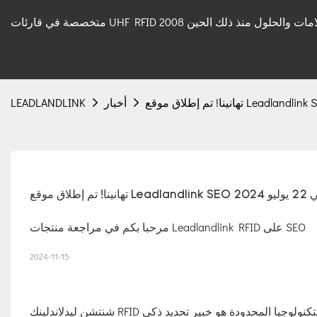
 قارئات UHF RFID والعلامات والحلول منذ ذلك الحين 2008
أخبار
LEADLANDLINK
Leadlandlink S في 22 يوليو 2024
مرحبا بكم في مراجعة منتجات Leadlandlink RFID على SEO
2024-11-15
شنتشن ليدلاندلينك RFID التكنولوجيا المحدودة هو خبير تحديد ذكي RFID متخصص في مساعدة المؤسسات والشركات على حل مشكلة جمع