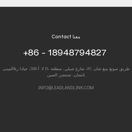
Contact معنا
+86 - 18948794827
لا. أ-508، جيادا ر&المبنى D، طريق سونغ بينغ شان. 5#، شارع شيلي، منطقة
نانشان، شنتشن الصين
INFO@LEADLANDLINK.COM