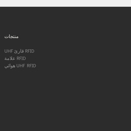
منتجات
UHF قارئ RFID
علامة RFID
هوائي UHF RFID