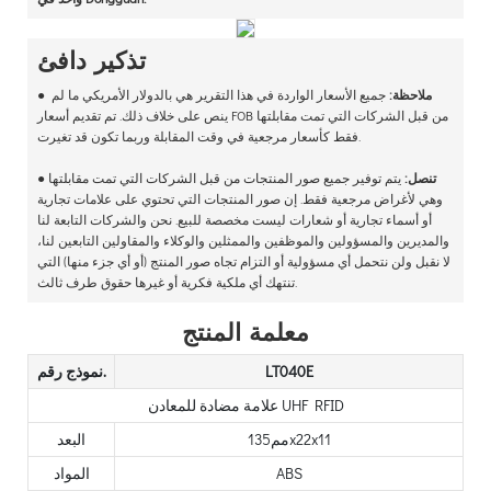
تذكير دافئ
ملاحظة:
جميع الأسعار الواردة في هذا التقرير هي بالدولار الأمريكي ما لم
●
ينص على خلاف ذلك. تم تقديم أسعار FOB من قبل الشركات التي تمت مقابلتها
فقط كأسعار مرجعية في وقت المقابلة وربما تكون قد تغيرت.
تنصل:
يتم توفير جميع صور المنتجات من قبل الشركات التي تمت مقابلتها
●
وهي لأغراض مرجعية فقط. إن صور المنتجات التي تحتوي على علامات تجارية
أو أسماء تجارية أو شعارات ليست مخصصة للبيع. نحن والشركات التابعة لنا
والمديرين والمسؤولين والموظفين والممثلين والوكلاء والمقاولين التابعين لنا،
لا نقبل ولن نتحمل أي مسؤولية أو التزام تجاه صور المنتج (أو أي جزء منها) التي
تنتهك أي ملكية فكرية أو غيرها حقوق طرف ثالث.
معلمة المنتج
LT040E
نموذج رقم.
علامة مضادة للمعادن UHF RFID
مم135x22x11
البعد
ABS
المواد