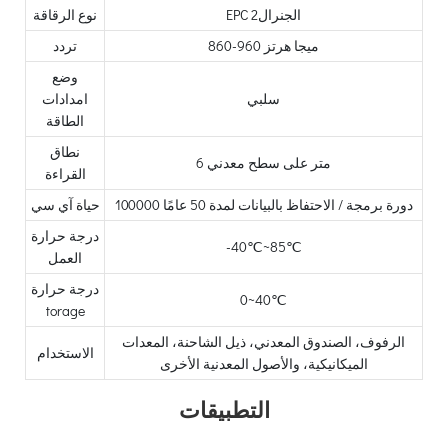
EPC الجنرال2
نوع الرقاقة
860-960 ميجا هرتز
تردد
وضع
سلبي
امدادات
الطاقة
نطاق
6 متر على سطح معدني
القراءة
100000 دورة برمجة / الاحتفاظ بالبيانات لمدة 50 عامًا
حياة آي سي
درجة حرارة
-40℃~85℃
العمل
درجة حرارة
0~40℃
torage
الرفوف، الصندوق المعدني، ذيل الشاحنة، المعدات
الاستخدام
الميكانيكية، والأصول المعدنية الأخرى
التطبيقات