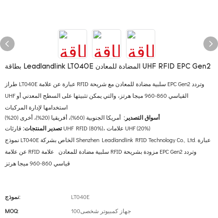
بطاقة Leadlandlink LT040E المضادة للمعادن UHF RFID EPC Gen2
طراز LT040E عبارة عن علامة RFID سلبية مضادة للمعادن مع شريحة EPC Gen2 وتردد
UHF القياسي 860-960 ميجا هرتز، والتي يمكن تثبيتها على السطح المعدني أو
استخدامها لإدارة المركبات
أسواق التصدير:
أمريكا الجنوبية (60%)، أفريقيا (20%)، أخرى (20%)
قارئات UHF RFID (80%)، علامات UHF (20%)
تصدير المنتجات:
نموذج LT040E الخاص بشركة Shenzhen Leadlandlink RFID Technology Co., Ltd. عبارة
عن علامة RFID سلبية مضادة للمعادن علامة RFID مزودة بشريحة EPC Gen2 وتردد
قياسي 860-960 ميجا هرتز
LT040E
نموذج:
جهاز كمبيوتر شخصى100
MOQ: