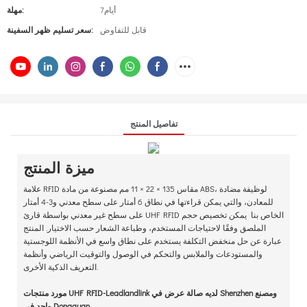
أيام7
مهلة:
قابل للتفاوض
سعر تسليم ظهر السفينة:
تفاصيل المنتج
ميزة المنتج
علامة RFID مقاس 135 × 22 × 11 مم مصنوعة من مادة ABS، لوظيفة مضادة
للمعادن، والتي يمكن قراءتها في نطاق 6 أمتار على سطح معدني و3-4 أمتار
على سطح غير معدني بواسطة قارئ UHF RFID الخاص بنا يمكن تخصيص حجم
الملصق وفقًا لاحتياجات المستخدم، وطباعة الشعار حسب الاختيار. المنتج
عبارة عن حل منخفض التكلفة يستخدم على نطاق واسع في الأنظمة اللوجستية
والمستودعات والملابس والتحكم في الوصول والتوقيت الرياضي وأنظمة
التعريف الذكية الأخرى.
مورد منتجات UHF RFID-Leadlandlink لديه صالة عرض في Shenzhen ومصنع
واحد في Dongguan.