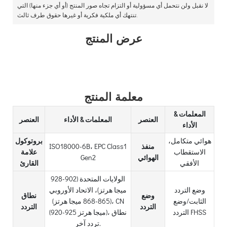
لا نقبل ولن نتحمل أي مسؤولية أو التزام تجاه صور المنتج (أو أي جزء منها) التي
تنتهك أي ملكية فكرية أو غيرها حقوق طرف ثالث.
عرض المنتج
معلمة المنتج
المعلمات &
العنصر
المعلمات & الأداء
العنصر
الأداء
هوائي متكامل،
بروتوكول
منفذ
ISO18000-6B، EPC Class1
الاستقطاب
علامة
الهوائي
Gen2
الأفقي
القارئ
الولايات المتحدة (902-928
وضع التردد
ميجا هرتز)، الاتحاد الأوروبي
وضع
نطاق
الثابت/وضع
(865-868 ميجا هرتز)، CN
التردد
التردد
التردد FHSS
(920-925 ميجا هرتز)، نطاق
تردد آخر.