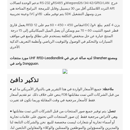
تدعم الوحدة اتصالات RS-232 وRS485 وWiegand26/34/42/GPIO/LAN خرج
التردد اللاسلكي أقل من 30 ديسيبل وقابل للبرمجة البرامج المتاحة هي API
وعينة تجريبية (VC وVB) يتم توفير ملف SDK مرن وسهل التشغيل.
يعمل قارئ RFID مقاس 450 × 450 × 60 مم على 12VDC و2A يزن 4 كجم يبلغ
قطر عمود التثبيت 60 × 70 مم ويمكن أن يصل الميل الميكانيكي إلى 15 درجة
المنتج عبارة عن حل منخفض التكلفة يستخدم على نطاق واسع في مواقف
السيارات والتحكم في الوصول والتوقيت الرياضي وأنظمة التعريف الذكية
الأخرى.
مورد منتجات UHF RFID-Leadlandlink لديه صالة عرض في Shenzhen ومصنع
واحد في Dongguan.
تذكير دافئ
ملاحظة:
جميع الأسعار الواردة في هذا التقرير هي بالدولار الأمريكي ما لم
●
ينص على خلاف ذلك تم تقديم أسعار FOB من قبل الشركات التي تمت مقابلتها
فقط كأسعار مرجعية في وقت المقابلة وربما تكون قد تغيرت.
تنصل:
يتم توفير جميع صور المنتجات من قبل الشركات التي تمت مقابلتها
●
وهي لأغراض مرجعية فقط إن صور المنتجات التي تحتوي على علامات تجارية
أو أسماء تجارية أو شعارات ليست مخصصة للبيع نحن والشركات التابعة لنا
والمديرين والمسؤولين والموظفين والممثلين والوكلاء والمقاولين التابعين لنا،