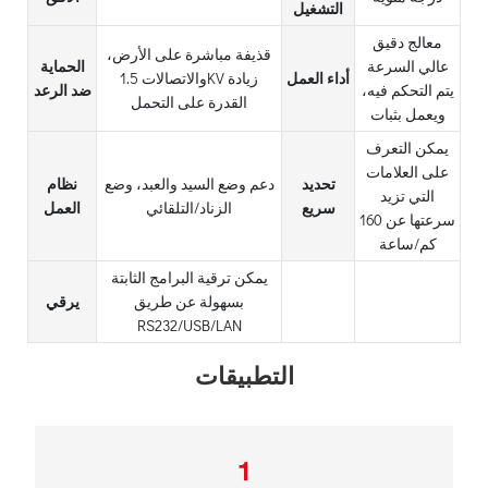
التشغيل
معالج دقيق
قذيفة مباشرة على الأرض،
عالي السرعة
الحماية
أداء العمل
والاتصالات 1.5KV زيادة
يتم التحكم فيه،
ضد الرعد
القدرة على التحمل
ويعمل بثبات
يمكن التعرف
على العلامات
تحديد
دعم وضع السيد والعبد، وضع
نظام
التي تزيد
سريع
الزناد/التلقائي
العمل
سرعتها عن 160
كم/ساعة
يمكن ترقية البرامج الثابتة
بسهولة عن طريق
يرقي
RS232/USB/LAN
التطبيقات
1