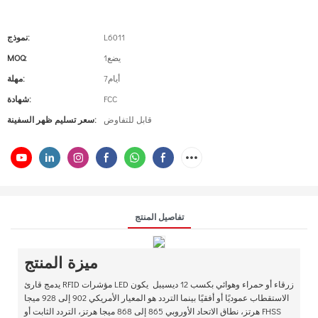
L6011
نموذج:
يضع1
MOQ:
أيام7
مهلة:
FCC
شهادة:
قابل للتفاوض
سعر تسليم ظهر السفينة:
تفاصيل المنتج
ميزة المنتج
يدمج قارئ RFID مؤشرات LED زرقاء أو حمراء وهوائي بكسب 12 ديسيبل يكون
الاستقطاب عموديًا أو أفقيًا بينما التردد هو المعيار الأمريكي 902 إلى 928 ميجا
هرتز، نطاق الاتحاد الأوروبي 865 إلى 868 ميجا هرتز، التردد الثابت أو FHSS