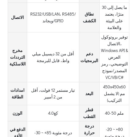
ما يصل إلى 30
مترًا، يعتمد
نطاق
RS232/USB/LAN، RS485/
الاتصال
على البيئة
الكشف
ويجاند/GPIO
والعلامة
توفير بروتوكول
الاتصال،
Windows API &
مخرج
دعم
أقل من 32 ديسيبل ميلي
العرض
الترددات
البرمجيات
واط، قابل للبرمجة
التوضيحي، رمز
اللاسلكية
المصدر/نموذج
VC/VB/C#
450x450x60
تيار مستمر 12 فولت، أقل
امدادات
مم (لا يشمل
البعد
من 2 أمبير
الطاقة
التركيب)
قطر
40-50 ملم
كغ4.0
الوزن
القطب
درجة
-20 ~ +80
الدفع في
حرارة
-30 ~ +85 درجة مئوية
درجة مئوية
الأفق