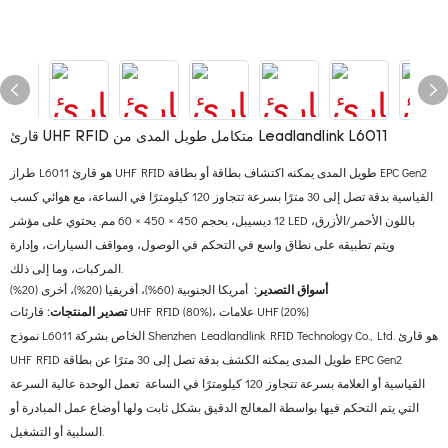
قارئ UHF RFID متكامل طويل المدى من Leadlandlink L6011
طراز L6011 هو قارئ UHF RFID طويل المدى يمكنه اكتشاف بطاقة أو بطاقة EPC Gen2
القياسية بدقة تصل إلى 30 مترًا بسرعة تتجاوز 120 كيلومترًا في الساعة، مع هوائي كسب
12 ديسيبل، بحجم 450 × 450 × 60 مم. يحتوي على مؤشر LED باللون الأحمر/الأزرق،
ويتم تطبيقه على نطاق واسع في التحكم في الوصول، ومواقف السيارات، وإدارة
المركبات، وما إلى ذلك.
أسواق التصدير:
أمريكا الجنوبية (60%)، أفريقيا (20%)، أخرى (20%)
قارئات UHF RFID (80%)، علامات UHF (20%)
تصدير المنتجات:
نموذج L6011 الخاص بشركة Shenzhen Leadlandlink RFID Technology Co., Ltd. هو قارئ
UHF RFID طويل المدى يمكنه الكشف بدقة تصل إلى 30 مترًا عن بطاقة EPC Gen2
القياسية أو العلامة بسرعة تتجاوز 120 كيلومترًا في الساعة تعمل الوحدة عالية السرعة
التي يتم التحكم فيها بواسطة المعالج الدقيق بشكل ثابت ولها أوضاع عمل المبادرة أو
السلبية أو التشغيل.