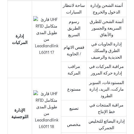
أتمتة الشحن وإدارة
ساحة لانتظار
الدخول والخروج
السيارات
أتمتة الشحن للطرق
رسوم
السريعة والجسور
الطريق
والأنفاق
السريع
إدارة
المركبات
إدارة الحاويات في
قفص الاتهام
الطرق والسكك
/ الحاوية
الحديدية والرصيف
مراقبة المركبات في
مراقب
إدارة حركة المرور
المركبة
المستودعات، السوبر
ماركت، البريد، إدارة
مستودع
الطرود
مراقبة المنتجات في
تصنيع
الإدارة
خط الإنتاج
اللوجستية
إدارة البضائع للتخليص
مخصص
الجمركي