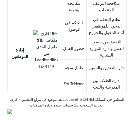
مكافحة التزييف
مكافحة
للمنتجات
وهمية
نظام التحكم في
التحكم في
الدخول للموظفين
الوصول
أثناء الدخول والخروج
التحقق من حضور
العمل وإدارة الموارد
حضور العمل
إدارة
البشرية
الموظفين
إدارة التعدين والتأمين
عامل منجم
إدارة الطلاب بين
EduToHome
المدرسة والبيت
هذا موجود في موقع التطبيق ~ قارئ Leadlandlink Uhf rfid المطبق في المملكة
العربية السعودية منذ سنوات عديدة لإدارة المركبات.
م