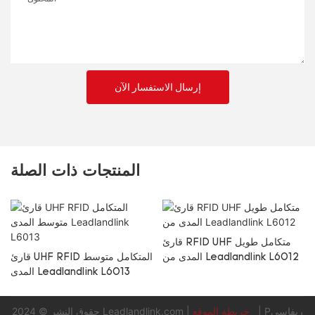
إرسال الاستفسار الآن
المنتجات ذات الصلة
قارئ/كاتب RFID UHF مكتبي
قارئ RFID UHF متكامل طويل
المدى من Leadlandlink L6012
​
Pريفاسي
|
خريطة الموقع
|
Leadlandlink.com
حقوق النشر © 2024