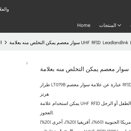
متخصصة في
المنتجات
Home
ن التخلص منه بعلامة UHF RFID Leadlandlink LT079B
علا
U
طراز LT079B عبارة عن علامة سوار معصم RFID سلبية، مع شريحة EPC Gen2 والتردد القياسي 860-960 ميجا
هرتز
يمكن استخدام علامة UHF RFID للاستخدام مرة واحدة، ويمكن ربطها بمعصم اليد لمنع فقدان الطفل أو الرجل
العجوز.
كا الجنوبية (60%)، أفريقيا (20%)، أخرى (20%)