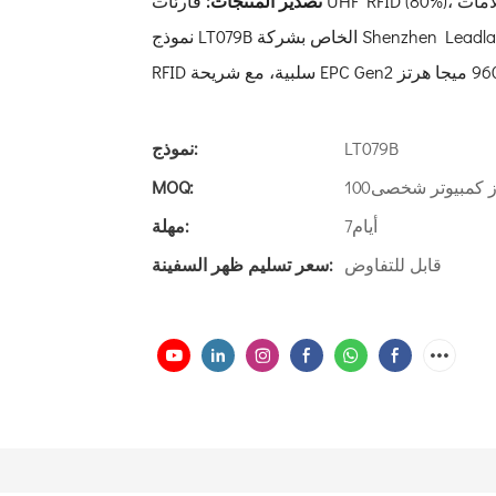
تصدير المنتجات:
نموذج LT079B الخاص بشركة Shenzhen Leadlandlink RFID Technology Co., Ltd. عبارة عن علامة سوار معصم
LT079B
نموذج:
 كمبيوتر شخصى100
MOQ:
أيام7
مهلة:
قابل للتفاوض
سعر تسليم ظهر السفينة: