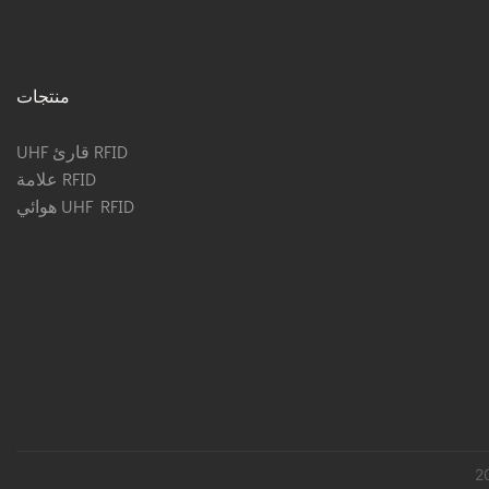
منتجات
UHF قارئ RFID
علامة RFID
هوائي UHF RFID