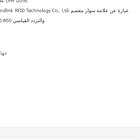
قارئات UHF RFID (80%)، علامات UHF (20%)
RFID سلبية، مع شريحة EPC Gen2 والتردد القياسي 860-960 ميجا هرتز
جهاز