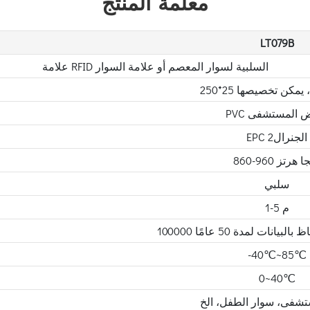
معلمة المنتج
LT079B
علامة RFID السلبية لسوار المعصم أو علامة السوار
متر ، يمكن تخصيصها
لغرض المستشفى
EPC الجنرال2
86 ميجا هرتز
سلبي
1-5 م
 بالبيانات لمدة 50 عامًا
-40℃~85℃
0~40℃
ستشفى، سوار الطفل، الخ