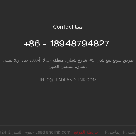
Contact معنا
+86 - 18948794827
لا. أ-508، جيادا ر&المبنى D، طريق سونغ بينغ شان. 5#، شارع شيلي، منطقة
نانشان، شنتشن الصين
INFO@LEADLANDLINK.COM
|
خريطة الموقع
|
Leadlandlink.com
حقوق النشر © 2024