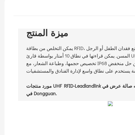
ميزة المنتج
يمكن التخلص من بطاقة RFID، ويمكن ربطها بمعصم اليد لمنع فقدان الطفل أو الرجل
المسن. يمكن قراءتها في نطاق 10 أمتار بواسطة قارئ UHF RFID الخاص بنا. يمكن
تخصيص حجمها، وطباعة الشعار، مع IP68 مقاوم للماء. المنتج عبارة عن حل منخفض
مورد منتجات UHF RFID-Leadlandlink لديه صالة عرض في Shenzhen ومصنع واحد
في Dongguan.