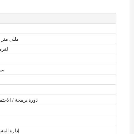
250*25 مللي 
PVC 
0-960
100000 دورة برمجة / الاحتفاظ
إدارة الم