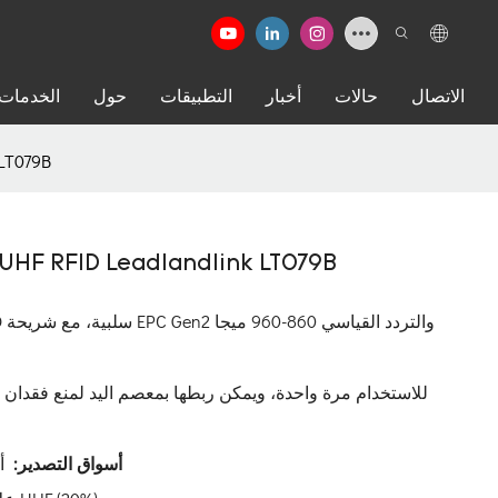
الاتصال
حالات
أخبار
التطبيقات
حول
الخدمات
سوار معصم يمك
سوار معصم يمكن التخلص منه بعلامة HF RFID Leadlandlink LT079B
أسواق التصدير:
أمري